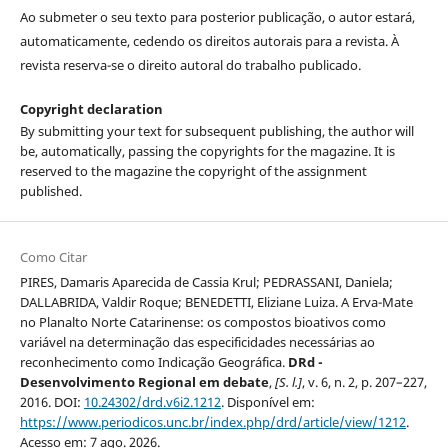
Ao submeter o seu texto para posterior publicação, o autor estará,
automaticamente, cedendo os direitos autorais para a revista. À
revista reserva-se o direito autoral do trabalho publicado.
Copyright declaration
By submitting your text for subsequent publishing, the author will
be, automatically, passing the copyrights for the magazine. It is
reserved to the magazine the copyright of the assignment
published.
Como Citar
PIRES, Damaris Aparecida de Cassia Krul; PEDRASSANI, Daniela;
DALLABRIDA, Valdir Roque; BENEDETTI, Eliziane Luiza. A Erva-Mate
no Planalto Norte Catarinense: os compostos bioativos como
variável na determinação das especificidades necessárias ao
reconhecimento como Indicação Geográfica.
DRd -
Desenvolvimento Regional em debate
,
[S. l.]
, v. 6, n. 2, p. 207–227,
2016. DOI:
10.24302/drd.v6i2.1212
. Disponível em:
https://www.periodicos.unc.br/index.php/drd/article/view/1212
.
Acesso em: 7 ago. 2026.