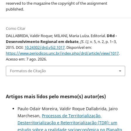
reserved to the magazine the copyright of the assignment
published.
Como Citar
DALLABRIDA, Valdir Roque; MILANI, Maria Luíza. Editorial.
DRd -
Desenvolvimento Regional em debate
,
[S. l.]
, v. 5, n. 2, p. 1–3,
2015. DOI:
10.24302/drd.v5i2.1017
. Disponível em:
https://www.periodicos.unc.br/index.php/drd/article/view/1017
.
Acesso em: 7 ago. 2026.
Formatos de Citação
Artigos mais lidos pelo mesmo(s) autor(es)
Paulo Odair Moreira, Valdir Roque Dallabrida, Jairo
Marchesan,
Processos de Territorialização,
Desterritorialização e Reterritorialização (TDR): um
estudo sobre a realidade socioeconômica no Planalto