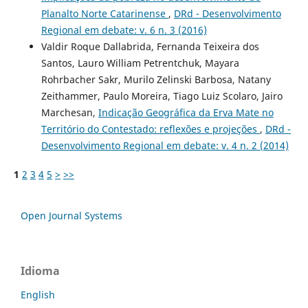
Planalto Norte Catarinense
,
DRd - Desenvolvimento
Regional em debate: v. 6 n. 3 (2016)
Valdir Roque Dallabrida, Fernanda Teixeira dos
Santos, Lauro William Petrentchuk, Mayara
Rohrbacher Sakr, Murilo Zelinski Barbosa, Natany
Zeithammer, Paulo Moreira, Tiago Luiz Scolaro, Jairo
Marchesan,
Indicação Geográfica da Erva Mate no
Território do Contestado: reflexões e projeções
,
DRd -
Desenvolvimento Regional em debate: v. 4 n. 2 (2014)
1
2
3
4
5
>
>>
Open Journal Systems
Idioma
English