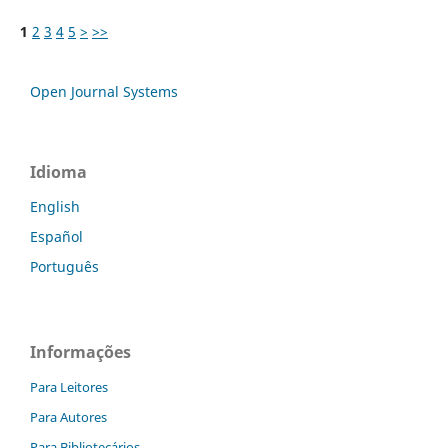
1
2
3
4
5
>
>>
Open Journal Systems
Idioma
English
Español
Português
Informações
Para Leitores
Para Autores
Para Bibliotecários