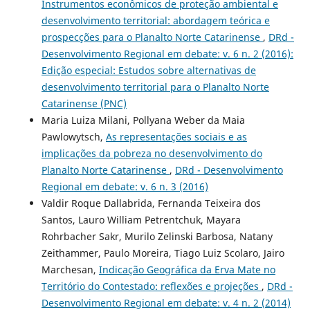
Instrumentos econômicos de proteção ambiental e
desenvolvimento territorial: abordagem teórica e
prospecções para o Planalto Norte Catarinense
,
DRd -
Desenvolvimento Regional em debate: v. 6 n. 2 (2016):
Edição especial: Estudos sobre alternativas de
desenvolvimento territorial para o Planalto Norte
Catarinense (PNC)
Maria Luiza Milani, Pollyana Weber da Maia
Pawlowytsch,
As representações sociais e as
implicações da pobreza no desenvolvimento do
Planalto Norte Catarinense
,
DRd - Desenvolvimento
Regional em debate: v. 6 n. 3 (2016)
Valdir Roque Dallabrida, Fernanda Teixeira dos
Santos, Lauro William Petrentchuk, Mayara
Rohrbacher Sakr, Murilo Zelinski Barbosa, Natany
Zeithammer, Paulo Moreira, Tiago Luiz Scolaro, Jairo
Marchesan,
Indicação Geográfica da Erva Mate no
Território do Contestado: reflexões e projeções
,
DRd -
Desenvolvimento Regional em debate: v. 4 n. 2 (2014)