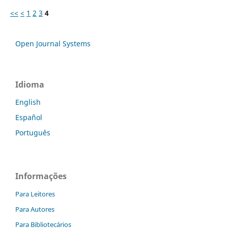
<<
<
1
2
3
4
Open Journal Systems
Idioma
English
Español
Português
Informações
Para Leitores
Para Autores
Para Bibliotecários