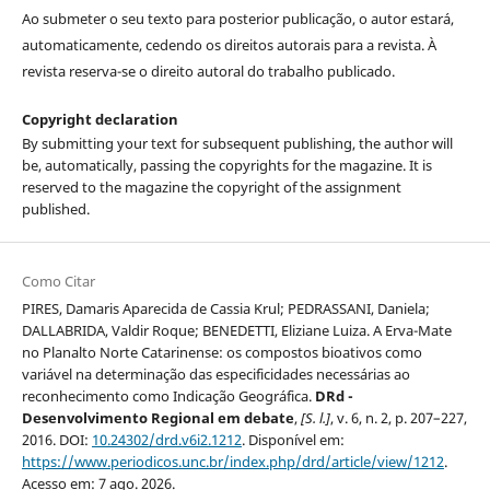
Ao submeter o seu texto para posterior publicação, o autor estará,
automaticamente, cedendo os direitos autorais para a revista. À
revista reserva-se o direito autoral do trabalho publicado.
Copyright declaration
By submitting your text for subsequent publishing, the author will
be, automatically, passing the copyrights for the magazine. It is
reserved to the magazine the copyright of the assignment
published.
Como Citar
PIRES, Damaris Aparecida de Cassia Krul; PEDRASSANI, Daniela;
DALLABRIDA, Valdir Roque; BENEDETTI, Eliziane Luiza. A Erva-Mate
no Planalto Norte Catarinense: os compostos bioativos como
variável na determinação das especificidades necessárias ao
reconhecimento como Indicação Geográfica.
DRd -
Desenvolvimento Regional em debate
,
[S. l.]
, v. 6, n. 2, p. 207–227,
2016. DOI:
10.24302/drd.v6i2.1212
. Disponível em:
https://www.periodicos.unc.br/index.php/drd/article/view/1212
.
Acesso em: 7 ago. 2026.