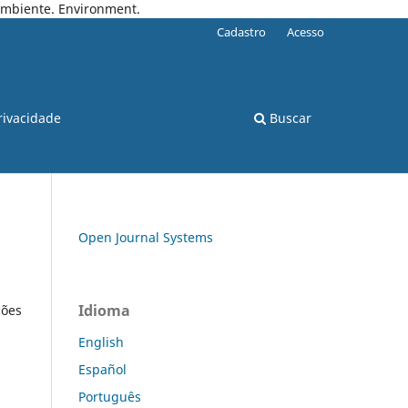
 Ambiente. Environment.
Cadastro
Acesso
rivacidade
Buscar
Open Journal Systems
Idioma
ções
English
Español
Português