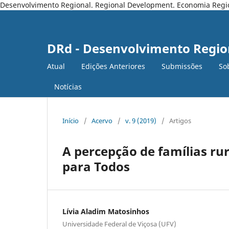
Desenvolvimento Regional. Regional Development. Economia Regiona
DRd - Desenvolvimento Regio
Atual
Edições Anteriores
Submissões
So
Notícias
Início
/
Acervo
/
v. 9 (2019)
/
Artigos
A percepção de famílias ru
para Todos
Lívia Aladim Matosinhos
Universidade Federal de Viçosa (UFV)