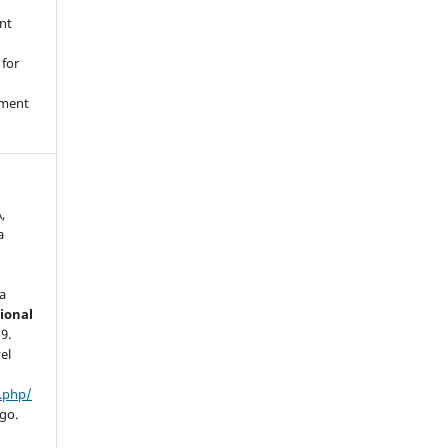
nt
 for
nment
,
a
s
s
a
ional
19.
el
x.php/
ago.