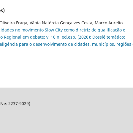
s)
veira Fraga, Vânia Natércia Gonçalves Costa, Marco Aurelio
cidades no movimento Slow City como diretriz de qualificação e
 Regional em debate: v. 10 n. ed.esp. (2020): Dossiê temático:
eligência para o desenvolvimento de cidades, municí­pios, regiões
SNe: 2237-9029)