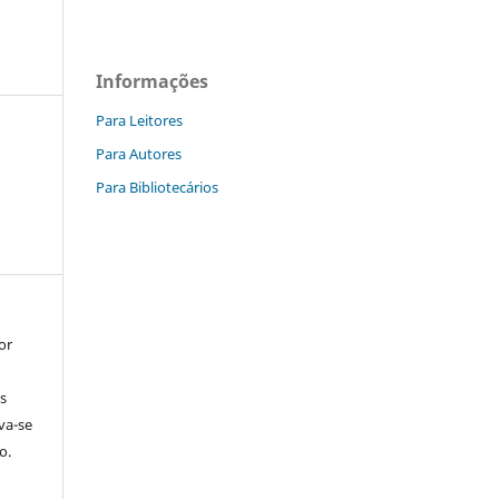
Informações
Para Leitores
Para Autores
Para Bibliotecários
or
s
rva-se
o.