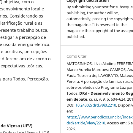
Copyright declaration
) objetiva, com o
By submitting your text for subseque
esenvolvimento local e
publishing, the author will be,
rios. Considerando os
automatically, passing the copyrights
etrificação rural e as
the magazine. It is reserved to the
presente trabalho busca,
magazine the copyright of the assig
published.
estigar a percepção de
e uso da energia elétrica.
e positivas, percepções
Como Citar
 diferenciam de acordo o
MATOSINHOS, Lívia Aladim; FERREIRA
expectativas teóricas.
Marco Aurélio Marques; CAMPOS, An
Paula Teixeira de; LAVORATO, Mateu
uz para Todos. Percepção.
Pereira. A percepção de famílias rurai
sobre os efeitos do Programa Luz par
Todos.
DRd - Desenvolvimento Reg
em debate
,
[S. l.]
, v. 9, p. 604–624, 20
DOI:
10.24302/drd.v9i0.2210
. Disponív
em:
https://www.periodicos.unc.br/inde
drd/article/view/2210
. Acesso em: 6 
 de Viçosa (UFV)
2026.
Federal de Viçosa (UFV).