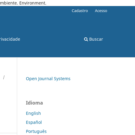
 Ambiente. Environment.
Cadastro
Acesso
rivacidade
Buscar
/
Open Journal Systems
Idioma
English
Español
Português