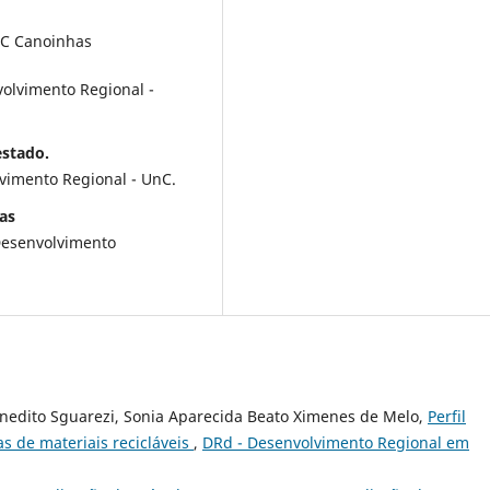
nC Canoinhas
olvimento Regional -
estado.
imento Regional - UnC.
as
esenvolvimento
Benedito Sguarezi, Sonia Aparecida Beato Ximenes de Melo,
Perfil
s de materiais recicláveis
,
DRd - Desenvolvimento Regional em