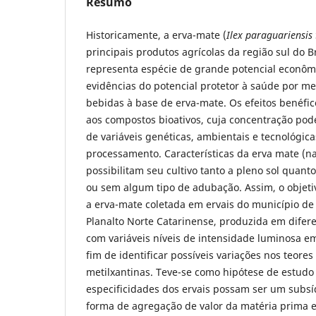
Resumo
Historicamente, a erva-mate (
Ilex paraguariensis
principais produtos agrícolas da região sul do B
representa espécie de grande potencial econômic
evidências do potencial protetor à saúde por m
bebidas à base de erva-mate. Os efeitos benéfic
aos compostos bioativos, cuja concentração po
de variáveis genéticas, ambientais e tecnológicas
processamento. Características da erva mate (na
possibilitam seu cultivo tanto a pleno sol qua
ou sem algum tipo de adubação. Assim, o objetiv
a erva-mate coletada em ervais do município de 
Planalto Norte Catarinense, produzida em difere
com variáveis níveis de intensidade luminosa em
fim de identificar possíveis variações nos teore
metilxantinas. Teve-se como hipótese de estudo
especificidades dos ervais possam ser um subsíd
forma de agregação de valor da matéria prima e