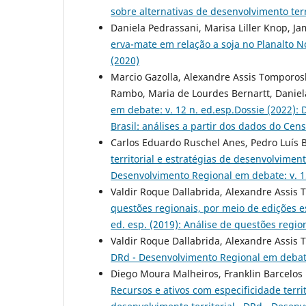
sobre alternativas de desenvolvimento terr
Daniela Pedrassani, Marisa Liller Knop, Ja
erva-mate em relação a soja no Planalto 
(2020)
Marcio Gazolla, Alexandre Assis Tomporoski
Rambo, Maria de Lourdes Bernartt, Daniel
em debate: v. 12 n. ed.esp.Dossie (2022): 
Brasil: análises a partir dos dados do Ce
Carlos Eduardo Ruschel Anes, Pedro Luís 
territorial e estratégias de desenvolvime
Desenvolvimento Regional em debate: v. 1
Valdir Roque Dallabrida, Alexandre Assis 
questões regionais, por meio de edições 
ed. esp. (2019): Análise de questões regio
Valdir Roque Dallabrida, Alexandre Assis 
DRd - Desenvolvimento Regional em debate
Diego Moura Malheiros, Franklin Barcelos
Recursos e ativos com especificidade territ