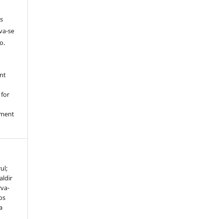
s
rva-se
o.
nt
 for
nment
ul;
ldir
rva-
os
a