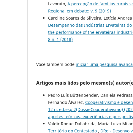
Lavorato,
A percepção de famílias rurais 
Regional em debate: v. 9 (2019)
Caroline Soares da Silveira, Letícia Andre
Desempenho das Indústrias Ervateiras do A
the performance of the ervateiras industri
8 n. 1 (2018)
Você também pode
iniciar uma pesquisa avança
Artigos mais lidos pelo mesmo(s) autor(e
Pedro Luís Büttenbender, Daniela Pedrass
Fernando Álvarez,
Cooperativismo e desen
12 n. ed.esp.2(DossieCooperativismo) (
aportes teóricos, experiências e perspect
Valdir Roque Dallabrida, Maria Luiza Mila
Território do Contestado
,
DRd - Desenvolvi