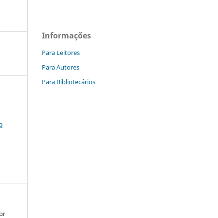
Informações
Para Leitores
Para Autores
Para Bibliotecários
o
or