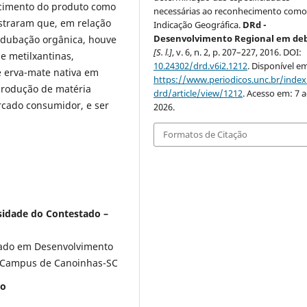
ecimento do produto como
necessárias ao reconhecimento com
straram que, em relação
Indicação Geográfica.
DRd -
Desenvolvimento Regional em de
adubação orgânica, houve
[S. l.]
, v. 6, n. 2, p. 207–227, 2016. DOI:
e metilxantinas,
10.24302/drd.v6i2.1212
. Disponível e
e erva-mate nativa em
https://www.periodicos.unc.br/inde
 produção de matéria
drd/article/view/1212
. Acesso em: 7 
rcado consumidor, e ser
2026.
Formatos de Citação
rsidade do Contestado –
ado em Desenvolvimento
, Campus de Canoinhas-SC
do