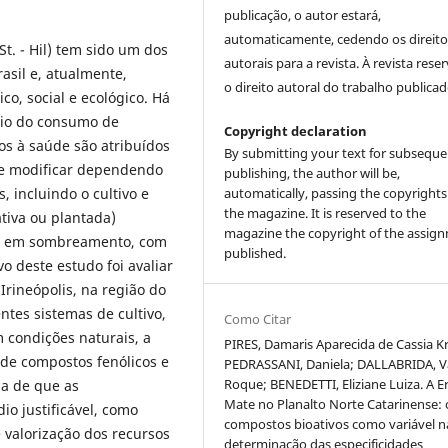
publicação, o autor estará,
automaticamente, cedendo os direito
St. - Hil) tem sido um dos
autorais para a revista. À revista rese
rasil e, atualmente,
o direito autoral do trabalho publicad
o, social e ecológico. Há
eio do consumo de
Copyright declaration
os à saúde são atribuídos
By submitting your text for subseque
de modificar dependendo
publishing, the author will be,
, incluindo o cultivo e
automatically, passing the copyrights
the magazine. It is reserved to the
tiva ou plantada)
magazine the copyright of the assig
nto em sombreamento, com
published.
o deste estudo foi avaliar
Irineópolis, na região do
ntes sistemas de cultivo,
Como Citar
 condições naturais, a
PIRES, Damaris Aparecida de Cassia Kr
s de compostos fenólicos e
PEDRASSANI, Daniela; DALLABRIDA, Va
Roque; BENEDETTI, Eliziane Luiza. A E
 a de que as
Mate no Planalto Norte Catarinense: 
io justificável, como
compostos bioativos como variável n
 valorização dos recursos
determinação das especificidades