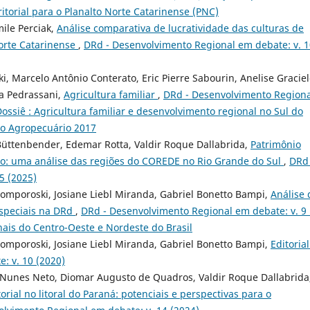
itorial para o Planalto Norte Catarinense (PNC)
mile Perciak,
Análise comparativa de lucratividade das culturas de
Norte Catarinense
,
DRd - Desenvolvimento Regional em debate: v. 1
, Marcelo Antônio Conterato, Eric Pierre Sabourin, Anelise Gracie
a Pedrassani,
Agricultura familiar
,
DRd - Desenvolvimento Regiona
Dossiê : Agricultura familiar e desenvolvimento regional no Sul do
nso Agropecuário 2017
Büttenbender, Edemar Rotta, Valdir Roque Dallabrida,
Patrimônio
nto: uma análise das regiões do COREDE no Rio Grande do Sul
,
DRd 
5 (2025)
Tomporoski, Josiane Liebl Miranda, Gabriel Bonetto Bampi,
Análise 
especiais na DRd
,
DRd - Desenvolvimento Regional em debate: v. 9 
nais do Centro-Oeste e Nordeste do Brasil
Tomporoski, Josiane Liebl Miranda, Gabriel Bonetto Bampi,
Editoria
: v. 10 (2020)
 Nunes Neto, Diomar Augusto de Quadros, Valdir Roque Dallabrida
orial no litoral do Paraná: potenciais e perspectivas para o