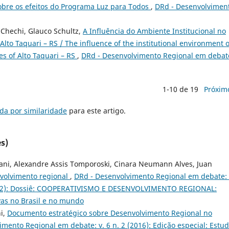
sobre os efeitos do Programa Luz para Todos
,
DRd - Desenvolvimen
a Chechi, Glauco Schultz,
A Influência do Ambiente Institucional no
lto Taquari – RS / The influence of the institutional environment 
es of Alto Taquari – RS
,
DRd - Desenvolvimento Regional em debate
1-10 de 19
Próxim
da por similaridade
para este artigo.
s)
ani, Alexandre Assis Tomporoski, Cinara Neumann Alves, Juan
volvimento regional
,
DRd - Desenvolvimento Regional em debate: 
2022): Dossiê: COOPERATIVISMO E DESENVOLVIMENTO REGIONAL:
ivas no Brasil e no mundo
ni,
Documento estratégico sobre Desenvolvimento Regional no
mento Regional em debate: v. 6 n. 2 (2016): Edição especial: Estu