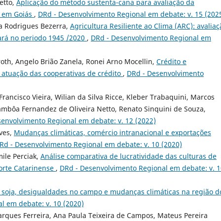
etto,
Aplicação do método sustenta-cana para avaliação da
o em Goiás
,
DRd - Desenvolvimento Regional em debate: v. 15 (202
a Rodrigues Bezerra,
Agricultura Resiliente ao Clima (ARC): avaliaç
ará no periodo 1945 /2020
,
DRd - Desenvolvimento Regional em
oth, Angelo Brião Zanela, Ronei Arno Mocellin,
Crédito e
 atuação das cooperativas de crédito
,
DRd - Desenvolvimento
Francisco Vieira, Wilian da Silva Ricce, Kleber Trabaquini, Marcos
ambôa Fernandez de Oliveira Netto, Renato Sinquini de Souza,
envolvimento Regional em debate: v. 12 (2022)
lves,
Mudanças climáticas, comércio intranacional e exportações
Rd - Desenvolvimento Regional em debate: v. 10 (2020)
mile Perciak,
Análise comparativa de lucratividade das culturas de
Norte Catarinense
,
DRd - Desenvolvimento Regional em debate: v. 1
 soja, desigualdades no campo e mudanças climáticas na região d
l em debate: v. 10 (2020)
arques Ferreira, Ana Paula Teixeira de Campos, Mateus Pereira