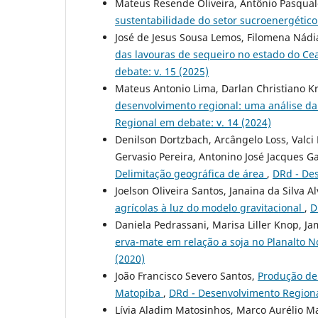
Mateus Resende Oliveira, Antônio Pasqual
sustentabilidade do setor sucroenergétic
José de Jesus Sousa Lemos, Filomena Nádi
das lavouras de sequeiro no estado do Ce
debate: v. 15 (2025)
Mateus Antonio Lima, Darlan Christiano Kr
desenvolvimento regional: uma análise da
Regional em debate: v. 14 (2024)
Denilson Dortzbach, Arcângelo Loss, Valci 
Gervasio Pereira, Antonino José Jacques G
Delimitação geográfica de área
,
DRd - Des
Joelson Oliveira Santos, Janaina da Silva A
agrícolas à luz do modelo gravitacional
,
D
Daniela Pedrassani, Marisa Liller Knop, Ja
erva-mate em relação a soja no Planalto 
(2020)
João Francisco Severo Santos,
Produção de
Matopiba
,
DRd - Desenvolvimento Regiona
Lívia Aladim Matosinhos, Marco Aurélio M