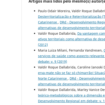
Artigos mais lidos pelo mesmo(s) autor(e
Paulo Odair Moreira, Valdir Roque Dallabr
Desterritorialização e Reterritorialização
Catarinense
,
DRd - Desenvolvimento Region
alternativas de desenvolvimento territoria
Valdir Roque Dallabrida,
Da vantagem comp
ativos territoriais como alternativa de de
(2012)
Maria Luiza Milani, Fernanda Vandresen,
serviços de saúde como aspecto relevante
debate: v. 9 (2019)
Valdir Roque Dallabrida, Caroline Ianoski 
erva-mate não se faz só chimarrão! Situaçã
Norte Catarinense
,
DRd - Desenvolvimento 
alternativas de desenvolvimento territoria
Valdir Roque Dallabrida, Marley Vanice D
teórico-metodológicos sobre a dimensão 
Desenvolvimento Regional em debate: v. 1 