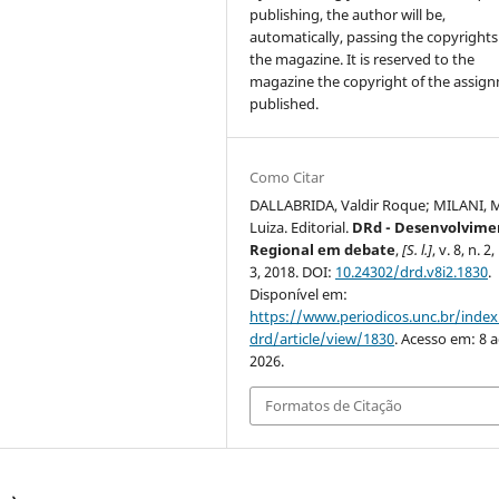
publishing, the author will be,
automatically, passing the copyrights
the magazine. It is reserved to the
magazine the copyright of the assig
published.
Como Citar
DALLABRIDA, Valdir Roque; MILANI, 
Luiza. Editorial.
DRd - Desenvolvime
Regional em debate
,
[S. l.]
, v. 8, n. 2,
3, 2018. DOI:
10.24302/drd.v8i2.1830
.
Disponível em:
https://www.periodicos.unc.br/inde
drd/article/view/1830
. Acesso em: 8 
2026.
Formatos de Citação