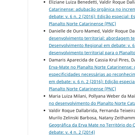
Eliziane Luiza Benedetti, Valdir Roque Dal
Catarinense: adubação orgânica no incre
debate: v. 6 n. 2 (2016): Edição especial: 
Planalto Norte Catarinense (PNC)
Danielle de Ouro Mamed, Valdir Roque Da
desenvolvimento territorial: abordagem te
Desenvolvimento Regional em debate: v. 6 n
desenvolvimento territorial para o Planalt
Damaris Aparecida de Cassia Krul Pires, Da
Erva-Mate no Planalto Norte Catarinense:
especificidades necessárias ao reconhec
em debate: v. 6 n. 2 (2016): Edição especia
Planalto Norte Catarinense (PNC)
Maria Luiza Milani, Pollyana Weber da Ma
no desenvolvimento do Planalto Norte Ca
Valdir Roque Dallabrida, Fernanda Teixeir
Murilo Zelinski Barbosa, Natany Zeithamme
Geográfica da Erva Mate no Território do 
debate: v. 4 n. 2 (2014)