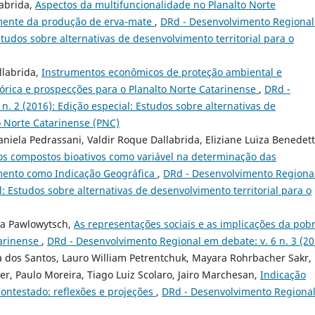
labrida,
Aspectos da multifuncionalidade no Planalto Norte
mente da produção de erva-mate
,
DRd - Desenvolvimento Regiona
Estudos sobre alternativas de desenvolvimento territorial para o
llabrida,
Instrumentos econômicos de proteção ambiental e
órica e prospecções para o Planalto Norte Catarinense
,
DRd -
. 2 (2016): Edição especial: Estudos sobre alternativas de
o Norte Catarinense (PNC)
niela Pedrassani, Valdir Roque Dallabrida, Eliziane Luiza Benedett
 os compostos bioativos como variável na determinação das
imento como Indicação Geográfica
,
DRd - Desenvolvimento Regiona
l: Estudos sobre alternativas de desenvolvimento territorial para o
ia Pawlowytsch,
As representações sociais e as implicações da pob
tarinense
,
DRd - Desenvolvimento Regional em debate: v. 6 n. 3 (20
a dos Santos, Lauro William Petrentchuk, Mayara Rohrbacher Sakr,
r, Paulo Moreira, Tiago Luiz Scolaro, Jairo Marchesan,
Indicação
Contestado: reflexões e projeções
,
DRd - Desenvolvimento Regiona