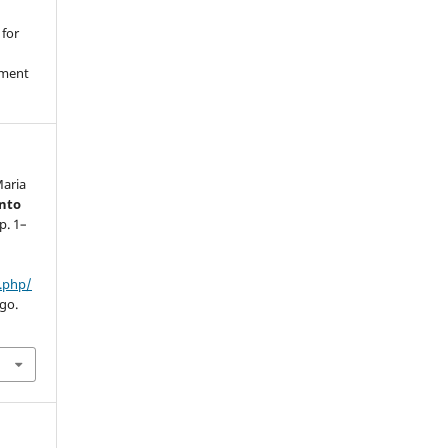
 for
nment
Maria
nto
 p. 1–
x.php/
ago.