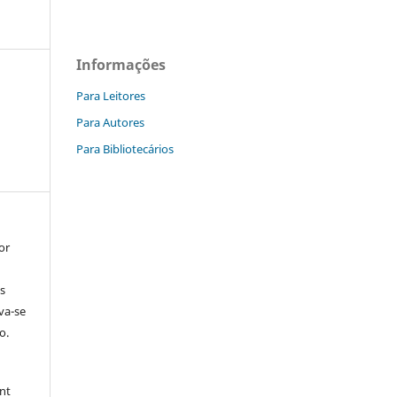
Informações
Para Leitores
Para Autores
Para Bibliotecários
or
s
rva-se
o.
nt