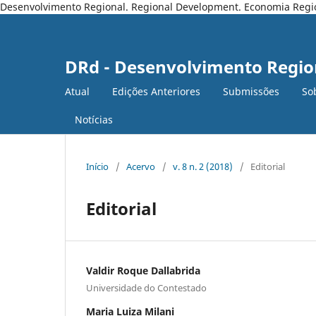
Desenvolvimento Regional. Regional Development. Economia Regiona
DRd - Desenvolvimento Regio
Atual
Edições Anteriores
Submissões
So
Notícias
Início
/
Acervo
/
v. 8 n. 2 (2018)
/
Editorial
Editorial
Valdir Roque Dallabrida
Universidade do Contestado
Maria Luiza Milani