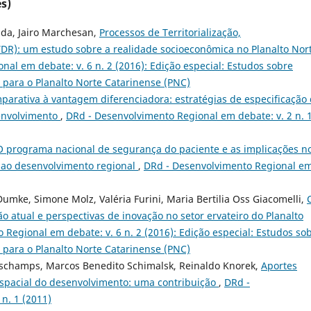
s)
ida, Jairo Marchesan,
Processos de Territorialização,
 (TDR): um estudo sobre a realidade socioeconômica no Planalto Nor
al em debate: v. 6 n. 2 (2016): Edição especial: Estudos sobre
l para o Planalto Norte Catarinense (PNC)
arativa à vantagem diferenciadora: estratégias de especificação
senvolvimento
,
DRd - Desenvolvimento Regional em debate: v. 2 n. 
O programa nacional de segurança do paciente e as implicações n
 ao desenvolvimento regional
,
DRd - Desenvolvimento Regional e
Dumke, Simone Molz, Valéria Furini, Maria Bertilia Oss Giacomelli,
o atual e perspectivas de inovação no setor ervateiro do Planalto
Regional em debate: v. 6 n. 2 (2016): Edição especial: Estudos so
l para o Planalto Norte Catarinense (PNC)
eschamps, Marcos Benedito Schimalsk, Reinaldo Knorek,
Aportes
espacial do desenvolvimento: uma contribuição
,
DRd -
n. 1 (2011)