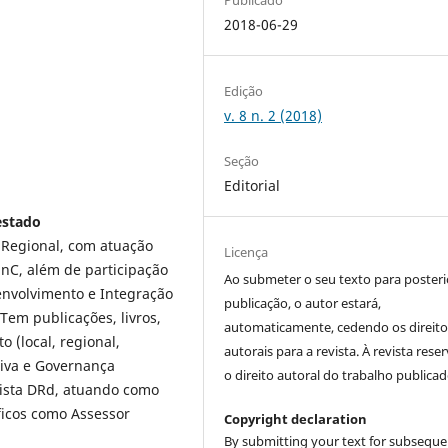
2018-06-29
Edição
v. 8 n. 2 (2018)
Seção
Editorial
estado
 Regional, com atuação
Licença
nC, além de participação
Ao submeter o seu texto para posteri
nvolvimento e Integração
publicação, o autor estará,
Tem publicações, livros,
automaticamente, cedendo os direito
o (local, regional,
autorais para a revista. À revista rese
ativa e Governança
o direito autoral do trabalho publicad
vista DRd, atuando como
íficos como Assessor
Copyright declaration
By submitting your text for subseque