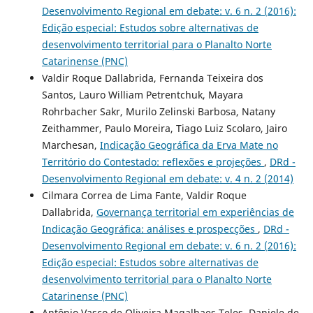
Desenvolvimento Regional em debate: v. 6 n. 2 (2016):
Edição especial: Estudos sobre alternativas de
desenvolvimento territorial para o Planalto Norte
Catarinense (PNC)
Valdir Roque Dallabrida, Fernanda Teixeira dos
Santos, Lauro William Petrentchuk, Mayara
Rohrbacher Sakr, Murilo Zelinski Barbosa, Natany
Zeithammer, Paulo Moreira, Tiago Luiz Scolaro, Jairo
Marchesan,
Indicação Geográfica da Erva Mate no
Território do Contestado: reflexões e projeções
,
DRd -
Desenvolvimento Regional em debate: v. 4 n. 2 (2014)
Cilmara Correa de Lima Fante, Valdir Roque
Dallabrida,
Governança territorial em experiências de
Indicação Geográfica: análises e prospecções
,
DRd -
Desenvolvimento Regional em debate: v. 6 n. 2 (2016):
Edição especial: Estudos sobre alternativas de
desenvolvimento territorial para o Planalto Norte
Catarinense (PNC)
Antônio Vasco de Oliveira Magalhaes Teles, Daniele de