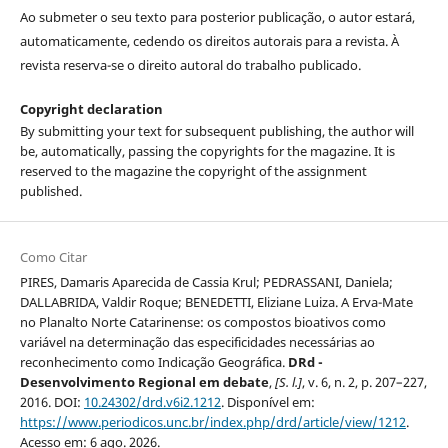
Ao submeter o seu texto para posterior publicação, o autor estará,
automaticamente, cedendo os direitos autorais para a revista. À
revista reserva-se o direito autoral do trabalho publicado.
Copyright declaration
By submitting your text for subsequent publishing, the author will
be, automatically, passing the copyrights for the magazine. It is
reserved to the magazine the copyright of the assignment
published.
Como Citar
PIRES, Damaris Aparecida de Cassia Krul; PEDRASSANI, Daniela;
DALLABRIDA, Valdir Roque; BENEDETTI, Eliziane Luiza. A Erva-Mate
no Planalto Norte Catarinense: os compostos bioativos como
variável na determinação das especificidades necessárias ao
reconhecimento como Indicação Geográfica.
DRd -
Desenvolvimento Regional em debate
,
[S. l.]
, v. 6, n. 2, p. 207–227,
2016. DOI:
10.24302/drd.v6i2.1212
. Disponível em:
https://www.periodicos.unc.br/index.php/drd/article/view/1212
.
Acesso em: 6 ago. 2026.