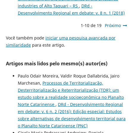
industries of Alto Taquari – RS
,
DRd -
Desenvolvimento Regional em debate: v. 8 n. 1 (2018)
1-10 de 19
Próximo
Você também pode
iniciar uma pesquisa avançada por
similaridade
para este artigo.
Artigos mais lidos pelo mesmo(s) autor(es)
Paulo Odair Moreira, Valdir Roque Dallabrida, Jairo
Marchesan,
Processos de Territorialização,
Desterritorialização e Reterritorialização (TDR): um
estudo sobre a realidade socioeconômica no Planalto
Norte Catarinense
,
DRd - Desenvolvimento Regional
em debate: v. 6 n. 2 (2016): Edição especial: Estudos
sobre alternativas de desenvolvimento territorial para
o Planalto Norte Catarinense (PNC)
Gisela Maria Pedrassani Andrejow, Daniela