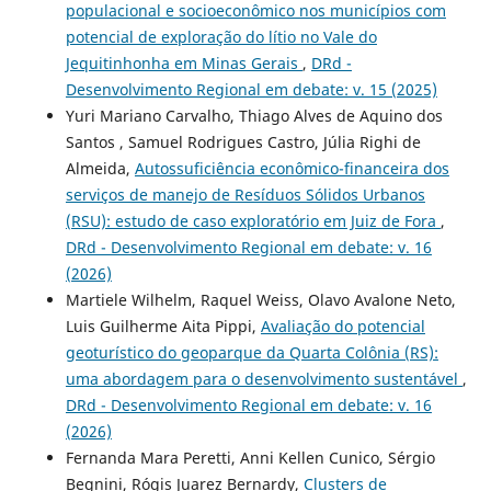
populacional e socioeconômico nos municípios com
potencial de exploração do lítio no Vale do
Jequitinhonha em Minas Gerais
,
DRd -
Desenvolvimento Regional em debate: v. 15 (2025)
Yuri Mariano Carvalho, Thiago Alves de Aquino dos
Santos , Samuel Rodrigues Castro, Júlia Righi de
Almeida,
Autossuficiência econômico-financeira dos
serviços de manejo de Resíduos Sólidos Urbanos
(RSU): estudo de caso exploratório em Juiz de Fora
,
DRd - Desenvolvimento Regional em debate: v. 16
(2026)
Martiele Wilhelm, Raquel Weiss, Olavo Avalone Neto,
Luis Guilherme Aita Pippi,
Avaliação do potencial
geoturístico do geoparque da Quarta Colônia (RS):
uma abordagem para o desenvolvimento sustentável
,
DRd - Desenvolvimento Regional em debate: v. 16
(2026)
Fernanda Mara Peretti, Anni Kellen Cunico, Sérgio
Begnini, Rógis Juarez Bernardy,
Clusters de