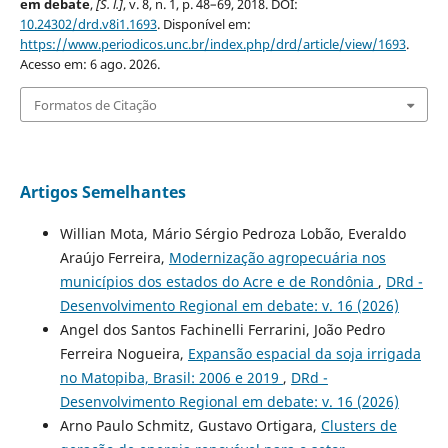
em debate
,
[S. l.]
, v. 8, n. 1, p. 48–69, 2018. DOI:
10.24302/drd.v8i1.1693
. Disponível em:
https://www.periodicos.unc.br/index.php/drd/article/view/1693
.
Acesso em: 6 ago. 2026.
Formatos de Citação
Artigos Semelhantes
Willian Mota, Mário Sérgio Pedroza Lobão, Everaldo
Araújo Ferreira,
Modernização agropecuária nos
municípios dos estados do Acre e de Rondônia
,
DRd -
Desenvolvimento Regional em debate: v. 16 (2026)
Angel dos Santos Fachinelli Ferrarini, João Pedro
Ferreira Nogueira,
Expansão espacial da soja irrigada
no Matopiba, Brasil: 2006 e 2019
,
DRd -
Desenvolvimento Regional em debate: v. 16 (2026)
Arno Paulo Schmitz, Gustavo Ortigara,
Clusters de