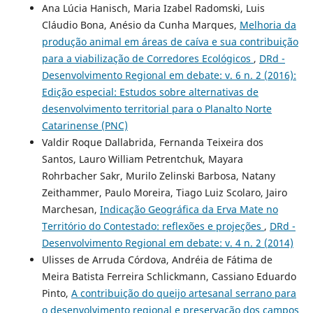
Ana Lúcia Hanisch, Maria Izabel Radomski, Luis
Cláudio Bona, Anésio da Cunha Marques,
Melhoria da
produção animal em áreas de caíva e sua contribuição
para a viabilização de Corredores Ecológicos
,
DRd -
Desenvolvimento Regional em debate: v. 6 n. 2 (2016):
Edição especial: Estudos sobre alternativas de
desenvolvimento territorial para o Planalto Norte
Catarinense (PNC)
Valdir Roque Dallabrida, Fernanda Teixeira dos
Santos, Lauro William Petrentchuk, Mayara
Rohrbacher Sakr, Murilo Zelinski Barbosa, Natany
Zeithammer, Paulo Moreira, Tiago Luiz Scolaro, Jairo
Marchesan,
Indicação Geográfica da Erva Mate no
Território do Contestado: reflexões e projeções
,
DRd -
Desenvolvimento Regional em debate: v. 4 n. 2 (2014)
Ulisses de Arruda Córdova, Andréia de Fátima de
Meira Batista Ferreira Schlickmann, Cassiano Eduardo
Pinto,
A contribuição do queijo artesanal serrano para
o desenvolvimento regional e preservação dos campos