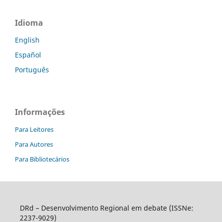
Idioma
English
Español
Português
Informações
Para Leitores
Para Autores
Para Bibliotecários
DRd – Desenvolvimento Regional em debate (ISSNe:
2237-9029)