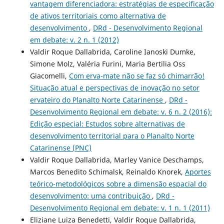
vantagem diferenciadora: estratégias de especificação
de ativos territoriais como alternativa de
desenvolvimento
,
DRd - Desenvolvimento Regional
em debate: v. 2 n. 1 (2012)
Valdir Roque Dallabrida, Caroline Ianoski Dumke,
Simone Molz, Valéria Furini, Maria Bertilia Oss
Giacomelli,
Com erva-mate não se faz só chimarrão!
Situação atual e perspectivas de inovação no setor
ervateiro do Planalto Norte Catarinense
,
DRd -
Desenvolvimento Regional em debate: v. 6 n. 2 (2016):
Edição especial: Estudos sobre alternativas de
desenvolvimento territorial para o Planalto Norte
Catarinense (PNC)
Valdir Roque Dallabrida, Marley Vanice Deschamps,
Marcos Benedito Schimalsk, Reinaldo Knorek,
Aportes
teórico-metodológicos sobre a dimensão espacial do
desenvolvimento: uma contribuição
,
DRd -
Desenvolvimento Regional em debate: v. 1 n. 1 (2011)
Eliziane Luiza Benedetti, Valdir Roque Dallabrida,