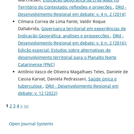
Território do Contestado: reflexões e projeções
,
DRd -
Desenvolvimento Regional em debate: v. 4 n. 2 (2014)
Cilmara Correa de Lima Fante, Valdir Roque
Dallabrida,
Governança territorial em experiências de
Indicação Geográfica: análises e prospecções
,
DRd -
Desenvolvimento Regional em debate: v. 6 n. 2 (2016):
Edição especial: Estudos sobre alternativas de
desenvolvimento territorial para o Planalto Norte
Catarinense (PNC)
Antônio Vasco de Oliveira Magalhaes Teles, Daniele de
Cassia Karvat, Daniela Pedrassani,
Saúde única e
tuberculose
,
DRd - Desenvolvimento Regional em
debate: v. 12 (2022)
1
2
3
4
>
>>
Open Journal Systems