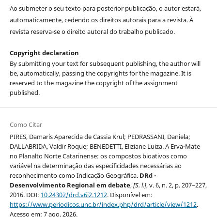
Ao submeter o seu texto para posterior publicação, o autor estará,
automaticamente, cedendo os direitos autorais para a revista. À
revista reserva-se o direito autoral do trabalho publicado.
Copyright declaration
By submitting your text for subsequent publishing, the author will
be, automatically, passing the copyrights for the magazine. It is
reserved to the magazine the copyright of the assignment
published.
Como Citar
PIRES, Damaris Aparecida de Cassia Krul; PEDRASSANI, Daniela;
DALLABRIDA, Valdir Roque; BENEDETTI, Eliziane Luiza. A Erva-Mate
no Planalto Norte Catarinense: os compostos bioativos como
variável na determinação das especificidades necessárias ao
reconhecimento como Indicação Geográfica.
DRd -
Desenvolvimento Regional em debate
,
[S. l.]
, v. 6, n. 2, p. 207–227,
2016. DOI:
10.24302/drd.v6i2.1212
. Disponível em:
https://www.periodicos.unc.br/index.php/drd/article/view/1212
.
Acesso em: 7 ago. 2026.