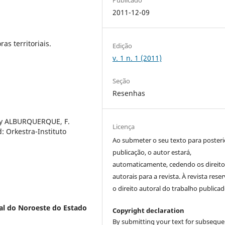
2011-12-09
as territoriais.
Edição
v. 1 n. 1 (2011)
Seção
Resenhas
D. y ALBURQUERQUE, F.
Licença
: Orkestra-Instituto
Ao submeter o seu texto para posteri
publicação, o autor estará,
automaticamente, cedendo os direito
autorais para a revista. À revista rese
o direito autoral do trabalho publicad
al do Noroeste do Estado
Copyright declaration
By submitting your text for subseque