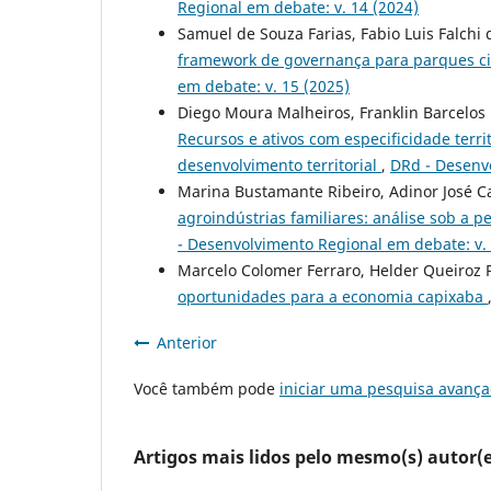
Regional em debate: v. 14 (2024)
Samuel de Souza Farias, Fabio Luis Falch
framework de governança para parques cie
em debate: v. 15 (2025)
Diego Moura Malheiros, Franklin Barcelos
Recursos e ativos com especificidade territ
desenvolvimento territorial
,
DRd - Desenvo
Marina Bustamante Ribeiro, Adinor José C
agroindústrias familiares: análise sob a p
- Desenvolvimento Regional em debate: v. 
Marcelo Colomer Ferraro, Helder Queiroz P
oportunidades para a economia capixaba
Anterior
Você também pode
iniciar uma pesquisa avança
Artigos mais lidos pelo mesmo(s) autor(e