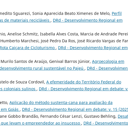
Benedito Sguarezi, Sonia Aparecida Beato Ximenes de Melo,
Perfil
s de materiais recicláveis
,
DRd - Desenvolvimento Regional em
nio, Anelise Schmitz, Isabella Alves Costa, Marcia de Andrade Pere
, Humberto Marchesi, José Pedro Da Ros, José Ricardo Vargas de Far
Rota Caiçara de Cicloturismo
,
DRd - Desenvolvimento Regional em
 Murilo Santos de Araújo, Genival Barros Júnior,
Agroecologia em
 desenvolvimento rural sustentável no Pajeú
,
DRd - Desenvolvimen
stelo de Souza Cordovil,
A efemeridade do Território Federal do
s coloniais sulinos
,
DRd - Desenvolvimento Regional em debate: v
etto,
Aplicação do método sustenta-cana para avaliação da
o em Goiás
,
DRd - Desenvolvimento Regional em debate: v. 15 (202
iane Gobbo Brandão, Fernando César Lenzi, Gustavo Behling,
Desaf
res que levam o empreendedor ao insucesso
,
DRd - Desenvolvimento