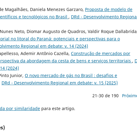
i de Magalhães, Daniela Menezes Garzaro,
Proposta de modelo de
ntíficos e tecnológicos no Brasil
,
DRd - Desenvolvimento Regiona
 Nunes Neto, Diomar Augusto de Quadros, Valdir Roque Dallabrida
orial no litoral do Paraná: potenciais e perspectivas para o
lvimento Regional em debate: v. 14 (2024)
apellesso, Ademir Antônio Cazella,
Construção de mercados por
erspectiva da abordagem da cesta de bens e serviços territoriais
,
14 (2024)
into Junior,
O novo mercado de gás no Brasil : desafios e
,
DRd - Desenvolvimento Regional em debate: v. 15 (2025)
21-30 de 190
Próxim
da por similaridade
para este artigo.
s)