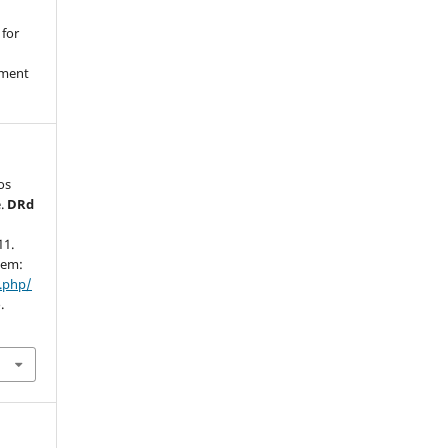
 for
nment
os
e.
DRd
11.
 em:
x.php/
.