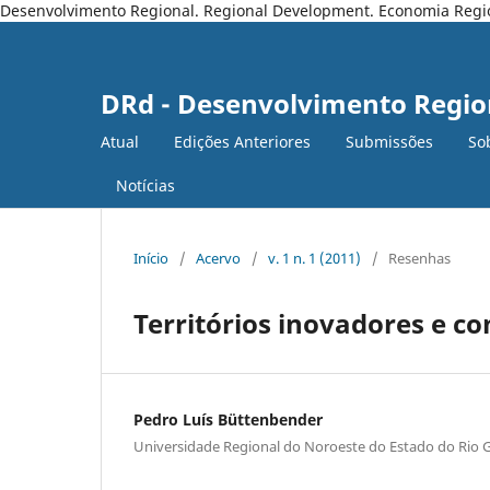
Desenvolvimento Regional. Regional Development. Economia Regiona
DRd - Desenvolvimento Regio
Atual
Edições Anteriores
Submissões
So
Notícias
Início
/
Acervo
/
v. 1 n. 1 (2011)
/
Resenhas
Territórios inovadores e c
Pedro Luís Büttenbender
Universidade Regional do Noroeste do Estado do Rio 