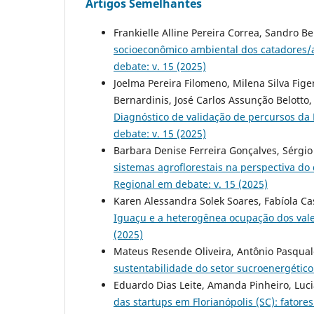
Artigos Semelhantes
Frankielle Alline Pereira Correa, Sandro 
socioeconômico ambiental dos catadores/a
debate: v. 15 (2025)
Joelma Pereira Filomeno, Milena Silva Fige
Bernardinis, José Carlos Assunção Belotto
Diagnóstico de validação de percursos da 
debate: v. 15 (2025)
Barbara Denise Ferreira Gonçalves, Sérgio
sistemas agroflorestais na perspectiva do
Regional em debate: v. 15 (2025)
Karen Alessandra Solek Soares, Fabíola Ca
Iguaçu e a heterogênea ocupação dos vale
(2025)
Mateus Resende Oliveira, Antônio Pasqual
sustentabilidade do setor sucroenergétic
Eduardo Dias Leite, Amanda Pinheiro, Luc
das startups em Florianópolis (SC): fato