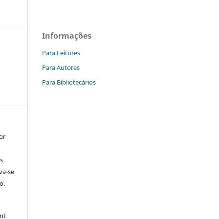
Informações
Para Leitores
Para Autores
Para Bibliotecários
or
s
rva-se
o.
nt