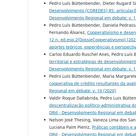
Pedro Luís Büttenbender, Dieter Rugard S
Desenvolvimento (COREDES) RS: articulaçõe
Desenvolvimento Regional em debate: v. 1 
Pedro Luís Büttenbender, Daniela Pedrass
Fernando Álvarez,
Cooperativismo e desen
12 n. ed.esp.2(DossieCooperativismo) (
aportes teóricos, experiências e perspect
Carlos Eduardo Ruschel Anes, Pedro Luís 
territorial e estratégias de desenvolvime
Desenvolvimento Regional em debate: v. 1
Pedro Luís Büttenbender, Maria Margarete 
cooperativa de crédito resultantes da ava
Regional em debate: v. 10 (2020)
Valdir Roque Dallabrida, Pedro Luis Bütt
descentralização político-administrativa d
DRd - Desenvolvimento Regional em debate:
Nelson José Thesing, Vaneza Lima dos San
Luciana Paim Pieniz,
Práticas contábeis e
DRd - Desenvolvimento Regional em debate