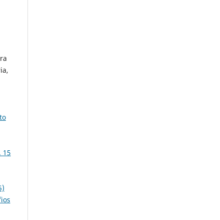
ira
ia,
to
. 15
5)
ios