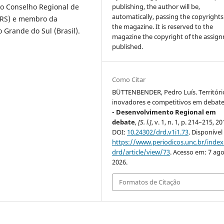
do Conselho Regional de
publishing, the author will be,
automatically, passing the copyrights
(RS) e membro da
the magazine. It is reserved to the
 Grande do Sul (Brasil).
magazine the copyright of the assig
published.
Como Citar
BÜTTENBENDER, Pedro Luís. Territóri
inovadores e competitivos em debat
- Desenvolvimento Regional em
debate
,
[S. l.]
, v. 1, n. 1, p. 214–215, 20
DOI:
10.24302/drd.v1i1.73
. Disponível
https://www.periodicos.unc.br/inde
drd/article/view/73
. Acesso em: 7 ago
2026.
Formatos de Citação