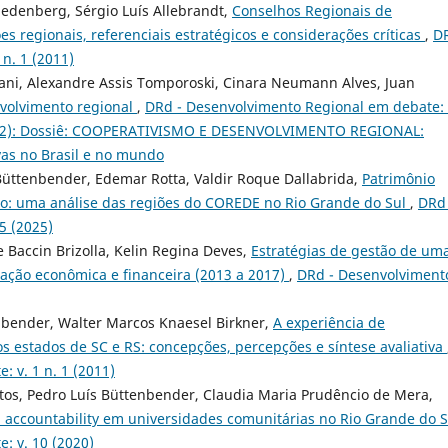
iedenberg, Sérgio Luís Allebrandt,
Conselhos Regionais de
s regionais, referenciais estratégicos e considerações críticas
,
DR
n. 1 (2011)
ani, Alexandre Assis Tomporoski, Cinara Neumann Alves, Juan
volvimento regional
,
DRd - Desenvolvimento Regional em debate: 
2022): Dossiê: COOPERATIVISMO E DESENVOLVIMENTO REGIONAL:
ivas no Brasil e no mundo
Büttenbender, Edemar Rotta, Valdir Roque Dallabrida,
Patrimônio
nto: uma análise das regiões do COREDE no Rio Grande do Sul
,
DRd 
5 (2025)
Baccin Brizolla, Kelin Regina Deves,
Estratégias de gestão de um
liação econômica e financeira (2013 a 2017)
,
DRd - Desenvolviment
enbender, Walter Marcos Knaesel Birkner,
A experiência de
os estados de SC e RS: concepções, percepções e síntese avaliativa
 v. 1 n. 1 (2011)
tos, Pedro Luís Büttenbender, Claudia Maria Prudêncio de Mera,
 a accountability em universidades comunitárias no Rio Grande do 
: v. 10 (2020)