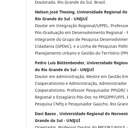
Doutorado. Rio Grande do Sul. Brasil.
Nelson José Thesing, Universidade Regional d
Rio Grande do Sul - UNIJUÍ
Doutor em Integração Regional/UFPEL. Professo
Pós-Graduação em Desenvolvimento Regional - 
integrante do Grupo de Pesquisa Desenvolvime
Cidadania (GPDeC), e a Linha de Pesquisas Políti
Planejamento Urbano e Gestão do Território (P
Pedro Luís Büttenbender, Universidade Region
do Rio Grande do Sul - UNIJUÍ
Doutor em Administração, Mestre em Gestão Emp
Cooperativismo e Administração, Administrador
Cooperativismo. Professor Pesquisador PPGDR/ 
Regional e Estagiário Pós-Doc no PPGDPP/UFFS. 
Pesquisa CNPq e Pesquisador Gaúcho. Rio Grande
Davi Basso , Universidade Regional do Noroest
Grande do Sul - UNIJUÍ
Orientador, Professor Doutor do PPGDR/UNIJUI, 