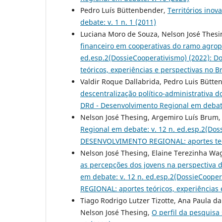
Pedro Luís Büttenbender,
Territórios ino
debate: v. 1 n. 1 (2011)
Luciana Moro de Souza, Nelson José Thesi
financeiro em cooperativas do ramo agro
ed.esp.2(DossieCooperativismo) (2022):
teóricos, experiências e perspectivas no 
Valdir Roque Dallabrida, Pedro Luis Bütt
descentralização político-administrativa d
DRd - Desenvolvimento Regional em debate:
Nelson José Thesing, Argemiro Luís Brum
Regional em debate: v. 12 n. ed.esp.2(Do
DESENVOLVIMENTO REGIONAL: aportes teóri
Nelson José Thesing, Elaine Terezinha Wag
as percepções dos jovens na perspectiva 
em debate: v. 12 n. ed.esp.2(DossieCoo
REGIONAL: aportes teóricos, experiências 
Tiago Rodrigo Lutzer Tizotte, Ana Paula d
Nelson José Thesing,
O perfil da pesquis