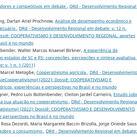
vadores e competitivos em debate
,
DRd - Desenvolvimento Regiona
ng, Darlan Ariel Prochnow,
Análise de desempenho econômico e
pecuário
,
DRd - Desenvolvimento Regional em debate: v. 12 n.
 Dossiê: COOPERATIVISMO E DESENVOLVIMENTO REGIONAL: aportes
Brasil e no mundo
enbender, Walter Marcos Knaesel Birkner,
A experiência de
os estados de SC e RS: concepções, percepções e síntese avaliativa
 v. 1 n. 1 (2011)
, Marcel Metogbe,
Cooperativismo agrícola
,
DRd - Desenvolviment
ssieCooperativismo) (2022): Dossiê: COOPERATIVISMO E
cos, experiências e perspectivas no Brasil e no mundo
ner, Pedro Luís Büttenbender, Cleiton Jardel Carneiro,
Estudo sob
da sua atuação no cooperativismo
,
DRd - Desenvolvimento Regiona
perativismo) (2022): Dossiê: COOPERATIVISMO E DESENVOLVIMENTO
e perspectivas no Brasil e no mundo
a Rosa Dezordi, Maria Margarete Baccin Brizolla, Jorge Oneide Saus
a sobre o consumismo
,
DRd - Desenvolvimento Regional em debate: