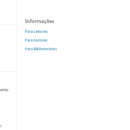
Informações
Para Leitores
Para Autores
Para Bibliotecários
mento
a
-