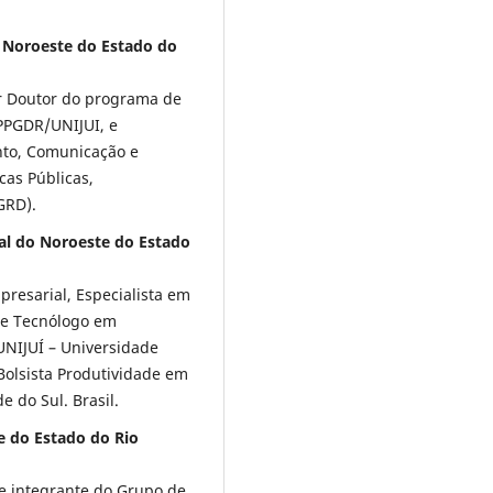
o Noroeste do Estado do
r Doutor do programa de
PPGDR/UNIJUI, e
nto, Comunicação e
cas Públicas,
PGRD).
al do Noroeste do Estado
resarial, Especialista em
 e Tecnólogo em
UNIJUÍ – Universidade
Bolsista Produtividade em
 do Sul. Brasil.
e do Estado do Rio
e integrante do Grupo de