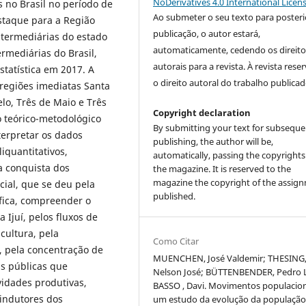
NoDerivatives 4.0 International Licen
 no Brasil no período de
Ao submeter o seu texto para posteri
staque para a Região
publicação, o autor estará,
intermediárias do estado
automaticamente, cedendo os direito
rmediárias do Brasil,
autorais para a revista. À revista rese
Estatística em 2017. A
o direito autoral do trabalho publicad
 regiões imediatas Santa
lo, Três de Maio e Três
Copyright declaration
 teórico-metodológico
By submitting your text for subseque
terpretar os dados
publishing, the author will be,
iquantitativos,
automatically, passing the copyrights
a conquista dos
the magazine. It is reserved to the
magazine the copyright of the assig
ial, que se deu pela
published.
fica, compreender o
Ijuí, pelos fluxos de
cultura, pela
Como Citar
, pela concentração de
MUENCHEN, José Valdemir; THESING
as públicas que
Nelson José; BÜTTENBENDER, Pedro L
vidades produtivas,
BASSO , Davi. Movimentos populacion
indutores dos
um estudo da evolução da população