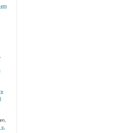
l em
,
o
re
l
en,
 v.