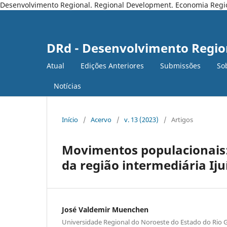
Desenvolvimento Regional. Regional Development. Economia Regiona
DRd - Desenvolvimento Regio
Atual
Edições Anteriores
Submissões
So
Notícias
Início
/
Acervo
/
v. 13 (2023)
/
Artigos
Movimentos populacionais:
da região intermediária Iju
José Valdemir Muenchen
Universidade Regional do Noroeste do Estado do Rio G