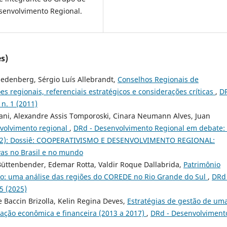
senvolvimento Regional.
s)
iedenberg, Sérgio Luís Allebrandt,
Conselhos Regionais de
s regionais, referenciais estratégicos e considerações críticas
,
DR
n. 1 (2011)
ani, Alexandre Assis Tomporoski, Cinara Neumann Alves, Juan
volvimento regional
,
DRd - Desenvolvimento Regional em debate: 
2022): Dossiê: COOPERATIVISMO E DESENVOLVIMENTO REGIONAL:
ivas no Brasil e no mundo
Büttenbender, Edemar Rotta, Valdir Roque Dallabrida,
Patrimônio
nto: uma análise das regiões do COREDE no Rio Grande do Sul
,
DRd 
5 (2025)
Baccin Brizolla, Kelin Regina Deves,
Estratégias de gestão de um
liação econômica e financeira (2013 a 2017)
,
DRd - Desenvolviment