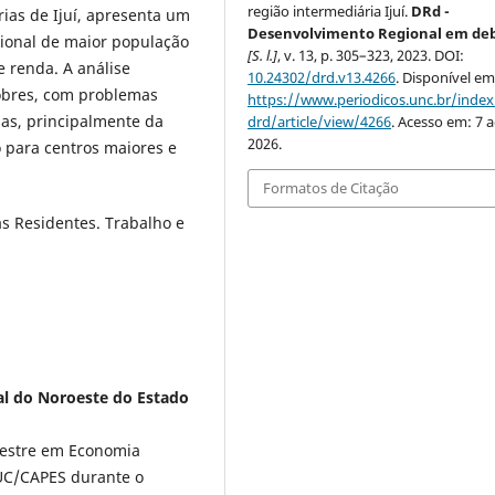
região intermediária Ijuí.
DRd -
ias de Ijuí, apresenta um
Desenvolvimento Regional em de
gional de maior população
[S. l.]
, v. 13, p. 305–323, 2023. DOI:
 renda. A análise
10.24302/drd.v13.4266
. Disponível em
pobres, com problemas
https://www.periodicos.unc.br/inde
ias, principalmente da
drd/article/view/4266
. Acesso em: 7 
2026.
o para centros maiores e
Formatos de Citação
s Residentes. Trabalho e
al do Noroeste do Estado
Mestre em Economia
SUC/CAPES durante o