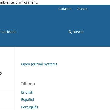
 Ambiente. Environment.
Cadastro
Acesso
rivacidade
Buscar
Open Journal Systems
o
Idioma
English
Español
Português