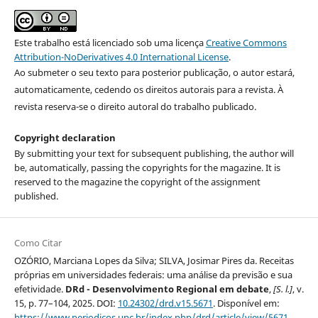
Este trabalho está licenciado sob uma licença
Creative Commons
Attribution-NoDerivatives 4.0 International License
.
Ao submeter o seu texto para posterior publicação, o autor estará,
automaticamente, cedendo os direitos autorais para a revista. À
revista reserva-se o direito autoral do trabalho publicado.
Copyright declaration
By submitting your text for subsequent publishing, the author will
be, automatically, passing the copyrights for the magazine. It is
reserved to the magazine the copyright of the assignment
published.
Como Citar
OZÓRIO, Marciana Lopes da Silva; SILVA, Josimar Pires da. Receitas
próprias em universidades federais: uma análise da previsão e sua
efetividade.
DRd - Desenvolvimento Regional em debate
,
[S. l.]
, v.
15, p. 77–104, 2025. DOI:
10.24302/drd.v15.5671
. Disponível em:
https://www.periodicos.unc.br/index.php/drd/article/view/5671
.