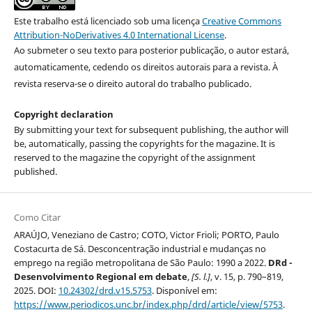
Este trabalho está licenciado sob uma licença
Creative Commons
Attribution-NoDerivatives 4.0 International License
.
Ao submeter o seu texto para posterior publicação, o autor estará,
automaticamente, cedendo os direitos autorais para a revista. À
revista reserva-se o direito autoral do trabalho publicado.
Copyright declaration
By submitting your text for subsequent publishing, the author will
be, automatically, passing the copyrights for the magazine. It is
reserved to the magazine the copyright of the assignment
published.
Como Citar
ARAÚJO, Veneziano de Castro; COTO, Victor Frioli; PORTO, Paulo
Costacurta de Sá. Desconcentração industrial e mudanças no
emprego na região metropolitana de São Paulo: 1990 a 2022.
DRd -
Desenvolvimento Regional em debate
,
[S. l.]
, v. 15, p. 790–819,
2025. DOI:
10.24302/drd.v15.5753
. Disponível em:
https://www.periodicos.unc.br/index.php/drd/article/view/5753
.