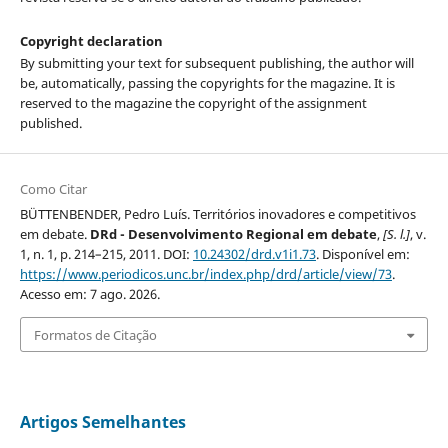
Copyright declaration
By submitting your text for subsequent publishing, the author will
be, automatically, passing the copyrights for the magazine. It is
reserved to the magazine the copyright of the assignment
published.
Como Citar
BÜTTENBENDER, Pedro Luís. Territórios inovadores e competitivos
em debate.
DRd - Desenvolvimento Regional em debate
,
[S. l.]
, v.
1, n. 1, p. 214–215, 2011. DOI:
10.24302/drd.v1i1.73
. Disponível em:
https://www.periodicos.unc.br/index.php/drd/article/view/73
.
Acesso em: 7 ago. 2026.
Formatos de Citação
Artigos Semelhantes