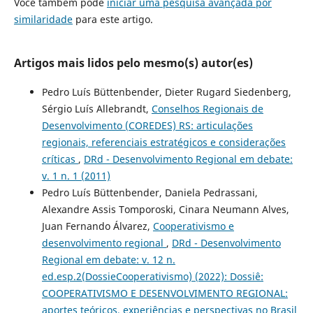
Você também pode
iniciar uma pesquisa avançada por
similaridade
para este artigo.
Artigos mais lidos pelo mesmo(s) autor(es)
Pedro Luís Büttenbender, Dieter Rugard Siedenberg,
Sérgio Luís Allebrandt,
Conselhos Regionais de
Desenvolvimento (COREDES) RS: articulações
regionais, referenciais estratégicos e considerações
críticas
,
DRd - Desenvolvimento Regional em debate:
v. 1 n. 1 (2011)
Pedro Luís Büttenbender, Daniela Pedrassani,
Alexandre Assis Tomporoski, Cinara Neumann Alves,
Juan Fernando Álvarez,
Cooperativismo e
desenvolvimento regional
,
DRd - Desenvolvimento
Regional em debate: v. 12 n.
ed.esp.2(DossieCooperativismo) (2022): Dossiê:
COOPERATIVISMO E DESENVOLVIMENTO REGIONAL:
aportes teóricos, experiências e perspectivas no Brasil