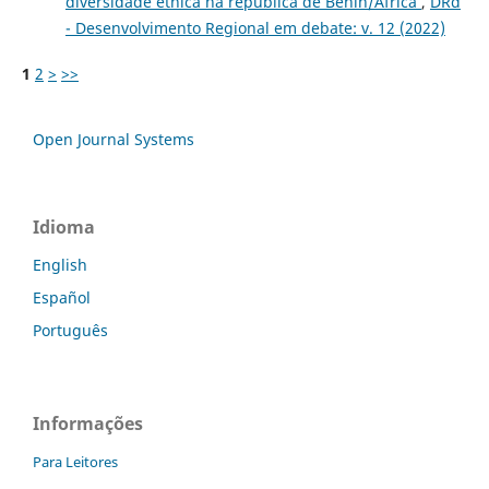
diversidade étnica na república de Benin/África
,
DRd
- Desenvolvimento Regional em debate: v. 12 (2022)
1
2
>
>>
Open Journal Systems
Idioma
English
Español
Português
Informações
Para Leitores