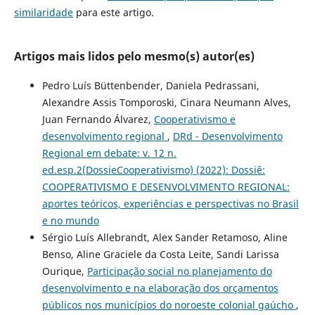
similaridade
para este artigo.
Artigos mais lidos pelo mesmo(s) autor(es)
Pedro Luís Büttenbender, Daniela Pedrassani,
Alexandre Assis Tomporoski, Cinara Neumann Alves,
Juan Fernando Álvarez,
Cooperativismo e
desenvolvimento regional
,
DRd - Desenvolvimento
Regional em debate: v. 12 n.
ed.esp.2(DossieCooperativismo) (2022): Dossiê:
COOPERATIVISMO E DESENVOLVIMENTO REGIONAL:
aportes teóricos, experiências e perspectivas no Brasil
e no mundo
Sérgio Luís Allebrandt, Alex Sander Retamoso, Aline
Benso, Aline Graciele da Costa Leite, Sandi Larissa
Ourique,
Participação social no planejamento do
desenvolvimento e na elaboração dos orçamentos
públicos nos municípios do noroeste colonial gaúcho
,