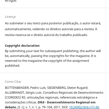
Artigos
Licença
Ao submeter o seu texto para posterior publicação, o autor estará,
automaticamente, cedendo os direitos autorais para a revista. À
revista reserva-se o direito autoral do trabalho publicado.
Copyright declaration
By submitting your text for subsequent publishing, the author will
be, automatically, passing the copyrights for the magazine. It is
reserved to the magazine the copyright of the assignment
published.
Como Citar
BÜTTENBENDER, Pedro Luís; SIEDENBERG, Dieter Rugard;
ALLEBRANDT, Sérgio Luís. Conselhos Regionais de Desenvolvimento
(COREDES) RS: articulações regionais, referenciais estratégicos e
considerações críticas.
DRd - Desenvolvimento Regional em
debate
,
[S. l.]
, v. 1, n. 1, p. 79–104, 2011. DOI:
10.24302/drd.v1i1.66
.