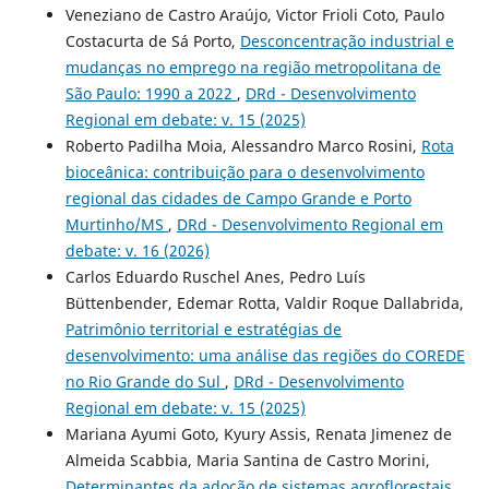
Veneziano de Castro Araújo, Victor Frioli Coto, Paulo
Costacurta de Sá Porto,
Desconcentração industrial e
mudanças no emprego na região metropolitana de
São Paulo: 1990 a 2022
,
DRd - Desenvolvimento
Regional em debate: v. 15 (2025)
Roberto Padilha Moia, Alessandro Marco Rosini,
Rota
bioceânica: contribuição para o desenvolvimento
regional das cidades de Campo Grande e Porto
Murtinho/MS
,
DRd - Desenvolvimento Regional em
debate: v. 16 (2026)
Carlos Eduardo Ruschel Anes, Pedro Luís
Büttenbender, Edemar Rotta, Valdir Roque Dallabrida,
Patrimônio territorial e estratégias de
desenvolvimento: uma análise das regiões do COREDE
no Rio Grande do Sul
,
DRd - Desenvolvimento
Regional em debate: v. 15 (2025)
Mariana Ayumi Goto, Kyury Assis, Renata Jimenez de
Almeida Scabbia, Maria Santina de Castro Morini,
Determinantes da adoção de sistemas agroflorestais