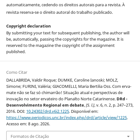
automaticamente, cedendo os direitos autorais para a revista. À
revista reserva-se o direito autoral do trabalho publicado.
Copyright declaration
By submitting your text for subsequent publishing, the author will
be, automatically, passing the copyrights for the magazine. It is
reserved to the magazine the copyright of the assignment
published.
Como Citar
DALLABRIDA, Valdir Roque; DUMKE, Caroline Ianoski; MOLZ,
Simone; FURINI, Valéria; GIACOMELLI, Maria Bertilia Oss. Com erva-
mate não se faz só chimarrão! Situação atual e perspectivas de
inovação no setor ervateiro do Planalto Norte Catarinense.
DRd -
Desenvolvimento Regional em debate
,
[S. l.]
, v. 6, n. 2, p. 247–273,
2016. DOI:
10.24302/drd.v6i2.1225
. Disponível em:
https://www.periodicos.unc.br/index.php/drd/article/view/1225
.
Acesso em: 8 ago. 2026.
Formatos de Citação