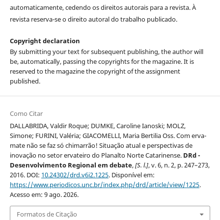
automaticamente, cedendo os direitos autorais para a revista. À
revista reserva-se o direito autoral do trabalho publicado.
Copyright declaration
By submitting your text for subsequent publishing, the author will
be, automatically, passing the copyrights for the magazine. It is
reserved to the magazine the copyright of the assignment
published.
Como Citar
DALLABRIDA, Valdir Roque; DUMKE, Caroline Ianoski; MOLZ,
Simone; FURINI, Valéria; GIACOMELLI, Maria Bertilia Oss. Com erva-
mate não se faz só chimarrão! Situação atual e perspectivas de
inovação no setor ervateiro do Planalto Norte Catarinense.
DRd -
Desenvolvimento Regional em debate
,
[S. l.]
, v. 6, n. 2, p. 247–273,
2016. DOI:
10.24302/drd.v6i2.1225
. Disponível em:
https://www.periodicos.unc.br/index.php/drd/article/view/1225
.
Acesso em: 9 ago. 2026.
Formatos de Citação