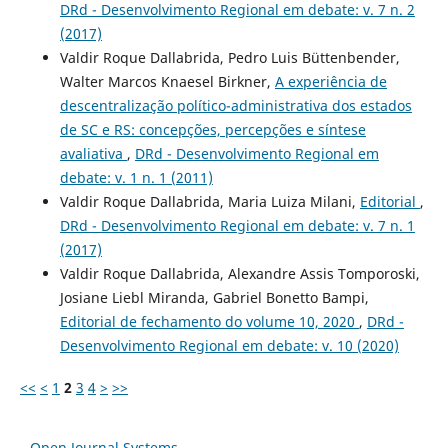
DRd - Desenvolvimento Regional em debate: v. 7 n. 2
(2017)
Valdir Roque Dallabrida, Pedro Luis Büttenbender,
Walter Marcos Knaesel Birkner,
A experiência de
descentralização político-administrativa dos estados
de SC e RS: concepções, percepções e síntese
avaliativa
,
DRd - Desenvolvimento Regional em
debate: v. 1 n. 1 (2011)
Valdir Roque Dallabrida, Maria Luiza Milani,
Editorial
,
DRd - Desenvolvimento Regional em debate: v. 7 n. 1
(2017)
Valdir Roque Dallabrida, Alexandre Assis Tomporoski,
Josiane Liebl Miranda, Gabriel Bonetto Bampi,
Editorial de fechamento do volume 10, 2020
,
DRd -
Desenvolvimento Regional em debate: v. 10 (2020)
<<
<
1
2
3
4
>
>>
Open Journal Systems