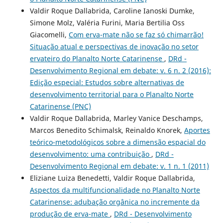
Valdir Roque Dallabrida, Caroline Ianoski Dumke,
Simone Molz, Valéria Furini, Maria Bertilia Oss
Giacomelli,
Com erva-mate não se faz só chimarrão!
Situação atual e perspectivas de inovação no setor
ervateiro do Planalto Norte Catarinense
,
DRd -
Desenvolvimento Regional em debate: v. 6 n. 2 (2016):
Edição especial: Estudos sobre alternativas de
desenvolvimento territorial para o Planalto Norte
Catarinense (PNC)
Valdir Roque Dallabrida, Marley Vanice Deschamps,
Marcos Benedito Schimalsk, Reinaldo Knorek,
Aportes
teórico-metodológicos sobre a dimensão espacial do
desenvolvimento: uma contribuição
,
DRd -
Desenvolvimento Regional em debate: v. 1 n. 1 (2011)
Eliziane Luiza Benedetti, Valdir Roque Dallabrida,
Aspectos da multifuncionalidade no Planalto Norte
Catarinense: adubação orgânica no incremente da
produção de erva-mate
,
DRd - Desenvolvimento