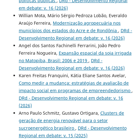
políticas públicas
,
DRd - Desenvolvimento Regional
em debate: v. 16 (2026)
Willian Mota, Mário Sérgio Pedroza Lobão, Everaldo
Araújo Ferreira,
Modernização agropecuária nos
municípios dos estados do Acre e de Rondônia
,
DRd -
Desenvolvimento Regional em debate: v. 16 (2026)
Angel dos Santos Fachinelli Ferrarini, João Pedro
Ferreira Nogueira,
Expansão espacial da soja irrigada
no Matopiba, Brasil: 2006 e 2019
,
DRd -
Desenvolvimento Regional em debate: v. 16 (2026)
Karen Freitas Franquini, Kátia Eliane Santos Avelar,
Como medir a mudança: estratégias de avaliação de
impacto social em programas de empreendedorismo
,
DRd - Desenvolvimento Regional em debate: v. 16
(2026)
Arno Paulo Schmitz, Gustavo Ortigara,
Clusters de
geração de energia renovável para o setor
sucroenergético brasileiro
,
DRd - Desenvolvimento
Regional em debate: v. 15 (2025)