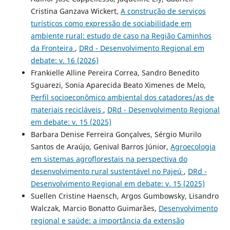
Cristina Ganzava Wickert,
A construção de serviços
turísticos como expressão de sociabilidade em
ambiente rural: estudo de caso na Região Caminhos
da Fronteira
,
DRd - Desenvolvimento Regional em
debate: v. 16 (2026)
Frankielle Alline Pereira Correa, Sandro Benedito
Sguarezi, Sonia Aparecida Beato Ximenes de Melo,
Perfil socioeconômico ambiental dos catadores/as de
materiais recicláveis
,
DRd - Desenvolvimento Regional
em debate: v. 15 (2025)
Barbara Denise Ferreira Gonçalves, Sérgio Murilo
Santos de Araújo, Genival Barros Júnior,
Agroecologia
em sistemas agroflorestais na perspectiva do
desenvolvimento rural sustentável no Pajeú
,
DRd -
Desenvolvimento Regional em debate: v. 15 (2025)
Suellen Cristine Haensch, Argos Gumbowsky, Lisandro
Walczak, Marcio Bonatto Guimarães,
Desenvolvimento
regional e saúde: a importância da extensão