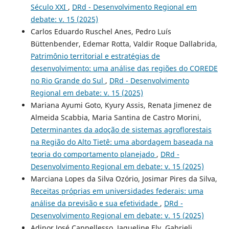
Século XXI
,
DRd - Desenvolvimento Regional em
debate: v. 15 (2025)
Carlos Eduardo Ruschel Anes, Pedro Luís
Büttenbender, Edemar Rotta, Valdir Roque Dallabrida,
Patrimônio territorial e estratégias de
desenvolvimento: uma análise das regiões do COREDE
no Rio Grande do Sul
,
DRd - Desenvolvimento
Regional em debate: v. 15 (2025)
Mariana Ayumi Goto, Kyury Assis, Renata Jimenez de
Almeida Scabbia, Maria Santina de Castro Morini,
Determinantes da adoção de sistemas agroflorestais
na Região do Alto Tietê: uma abordagem baseada na
teoria do comportamento planejado
,
DRd -
Desenvolvimento Regional em debate: v. 15 (2025)
Marciana Lopes da Silva Ozório, Josimar Pires da Silva,
Receitas próprias em universidades federais: uma
análise da previsão e sua efetividade
,
DRd -
Desenvolvimento Regional em debate: v. 15 (2025)
Adinor José Cappellesso, Jaqueline Ely, Gabrieli