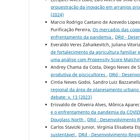
orquestração da inovação em arranjos pro
(2024)
Marcio Rodrigo Caetano de Azevedo Lopes,
Purificação Pereira,
Os mercados das cooper
enfrentamento da pandemia
,
DRd - Desen
Everaldo Veres Zahaikevitch, Juliana Vitor
de fortalecimento da agricultura familia
uma análise com Propensity Score Match
Andrey Chama da Costa, Diego Neves de 
produtiva de piscicultores
,
DRd - Desenvol
Cintia Neves Godoi, Sandro Luiz Bazzanell
regional da área de planejamento urbano
debate: v. 13 (2023)
Erisvaldo de Oliveira Alves, Mônica Aparec
e o enfrentamento da pandemia da COVID-1
Douglass North
,
DRd - Desenvolvimento Re
Carlos Stavizki Junior, Virginia Elisabeta E
sustentável
,
DRd - Desenvolvimento Regio