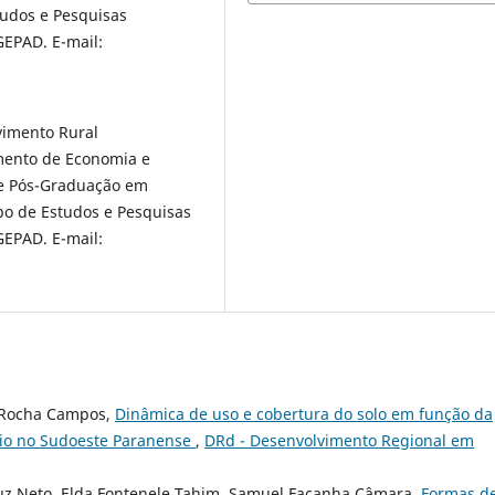
udos e Pesquisas
GEPAD. E-mail:
vimento Rural
mento de Economia e
de Pós-Graduação em
o de Estudos e Pesquisas
GEPAD. E-mail:
da Rocha Campos,
Dinâmica de uso e cobertura do solo em função da
ório no Sudoeste Paranense
,
DRd - Desenvolvimento Regional em
Cruz Neto, Elda Fontenele Tahim, Samuel Façanha Câmara,
Formas d