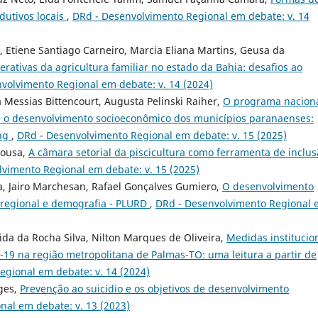
dutivos locais
,
DRd - Desenvolvimento Regional em debate: v. 14
 Etiene Santiago Carneiro, Marcia Eliana Martins, Geusa da
ativas da agricultura familiar no estado da Bahia: desafios ao
volvimento Regional em debate: v. 14 (2024)
ia Messias Bittencourt, Augusta Pelinski Raiher,
O programa nacion
r e o desenvolvimento socioeconômico dos municípios paranaenses:
ing
,
DRd - Desenvolvimento Regional em debate: v. 15 (2025)
Sousa,
A câmara setorial da piscicultura como ferramenta de inclu
vimento Regional em debate: v. 15 (2025)
a, Jairo Marchesan, Rafael Gonçalves Gumiero,
O desenvolvimento
 regional e demografia - PLURD
,
DRd - Desenvolvimento Regional
ida da Rocha Silva, Nilton Marques de Oliveira,
Medidas institucio
9 na região metropolitana de Palmas-TO: uma leitura a partir de
gional em debate: v. 14 (2024)
tges,
Prevenção ao suicídio e os objetivos de desenvolvimento
nal em debate: v. 13 (2023)