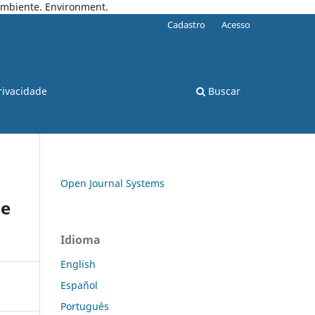
 Ambiente. Environment.
Cadastro
Acesso
rivacidade
Buscar
Open Journal Systems
de
Idioma
English
Español
Português