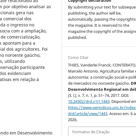
bate relacionado ao
Copyright declaration
 por objetivo analisar as
By submitting your text for subseque
ucionais gera nas
publishing, the author will be,
a comercial dos
automatically, passing the copyrights
ida o ingresso no
the magazine. It is reserved to the
socia com a ampliação,
magazine the copyright of the assig
 de comercialização,
published.
as apontam para a
l dos agricultores. Foi
no noroeste gaúcho,
Como Citar
s, utilizando
THIES, Vanderlei Franck; CONTERATO
bservação participante
Marcelo Antonio. Agricultura familiar 
ados evidenciam
autonomia: a construção social e polí
ativas em relação à
de mercados no noroeste gaúcho.
DR
Desenvolvimento Regional em de
[S. l.]
, v. 7, n. 1, p. 51–74, 2017. DOI:
10.24302/drd.v1i1.1443
. Disponível e
https://www.periodicos.unc.br/inde
drd/article/view/1443
. Acesso em: 6 
2026.
Formatos de Citação
rando em Desenvolvimento