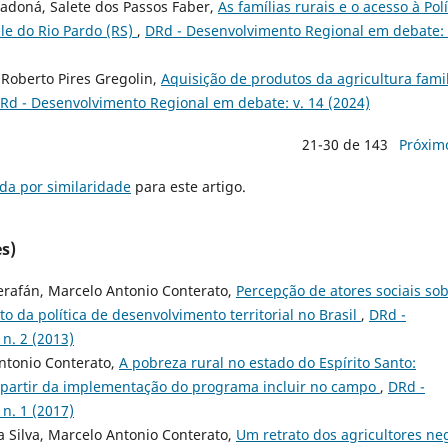
doná, Salete dos Passos Faber,
As famílias rurais e o acesso à Polí
le do Rio Pardo (RS)
,
DRd - Desenvolvimento Regional em debate: 
 Roberto Pires Gregolin,
Aquisição de produtos da agricultura famil
Rd - Desenvolvimento Regional em debate: v. 14 (2024)
21-30 de 143
Próxim
da por similaridade
para este artigo.
s)
erafán, Marcelo Antonio Conterato,
Percepção de atores sociais so
to da política de desenvolvimento territorial no Brasil
,
DRd -
n. 2 (2013)
Antonio Conterato,
A pobreza rural no estado do Espírito Santo:
a partir da implementação do programa incluir no campo
,
DRd -
n. 1 (2017)
a Silva, Marcelo Antonio Conterato,
Um retrato dos agricultores ne