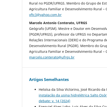
Rural no PGDR/UFRGS. Membro do Grupo de Est
Agricultura Familiar e Desenvolvimento Rural – 
vftc3@yahoo.com.br
Marcelo Antonio Conterato, UFRGS
Geógrafo (UFSM). Mestre e Doutor em Desenvol
(PGDR/UFRGS), professor da UFRGS no Departa
Relações Internacionais (DERI) e do Programa 
Desenvolvimento Rural (PGDR). Membro do Grup
Agricultura Familiar e Desenvolvimento Rural – 
marcelo.conterato@ufrgs.br
Artigos Semelhantes
Heloísa da Silva Victorino, José Ricardo 
instalação da usina hidrelétrica Salto Os
debate: v. 14 (2024)
Ezequiel Alves Lobo, Luis Alves da Silva 