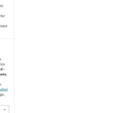
nt
 for
nment
,
e
tica
d -
bate
,
m:
x.php/
ago.