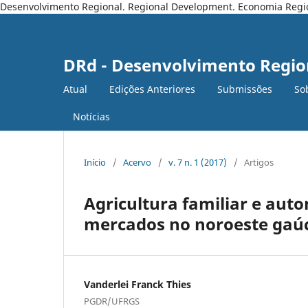
Desenvolvimento Regional. Regional Development. Economia Regiona
DRd - Desenvolvimento Regio
Atual
Edições Anteriores
Submissões
So
Notícias
Início
/
Acervo
/
v. 7 n. 1 (2017)
/
Artigos
Agricultura familiar e auto
mercados no noroeste gaú
Vanderlei Franck Thies
PGDR/UFRGS