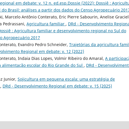
gional em debate: v. 12 n. ed.esp.Dossie (2022): Dossiê : Agricult
l do Brasil: análises a partir dos dados do Censo Agropecuário 201
, Marcelo Antônio Conterato, Eric Pierre Sabourin, Anelise Gracie
a Pedrassani,
Agricultura familiar
,
DRd - Desenvolvimento Regiona
Dossiê : Agricultura familiar e desenvolvimento regional no Sul do
nso Agropecuário 2017
Conterato, Evandro Pedro Schneider,
Trajetórias da agricultura fami
olvimento Regional em debate: v. 12 (2022)
onterato, Indaia Dias Lopes, Volmir Ribeiro do Amaral,
A participaç
a alimentação escolar do Rio Grande do Sul
,
DRd - Desenvolviment
z Junior,
Sojicultura em pequena escala: uma estratégia de
?
,
DRd - Desenvolvimento Regional em debate: v. 15 (2025)