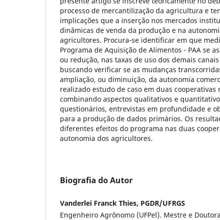
presente artigo se inscreve teoricamente no de
processo de mercantilização da agricultura e tem
implicações que a inserção nos mercados instit
dinâmicas de venda da produção e na autonomi
agricultores. Procura-se identificar em que med
Programa de Aquisição de Alimentos - PAA se as
ou redução, nas taxas de uso dos demais canais
buscando verificar se as mudanças transcorrid
ampliação, ou diminuição, da autonomia comercia
realizado estudo de caso em duas cooperativas 
combinando aspectos qualitativos e quantitativo
questionários, entrevistas em profundidade e o
para a produção de dados primários. Os result
diferentes efeitos do programa nas duas cooper
autonomia dos agricultores.
Biografia do Autor
Vanderlei Franck Thies, PGDR/UFRGS
Engenheiro Agrônomo (UFPel). Mestre e Douto