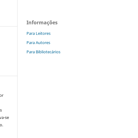
Informações
Para Leitores
Para Autores
Para Bibliotecários
or
s
rva-se
o.