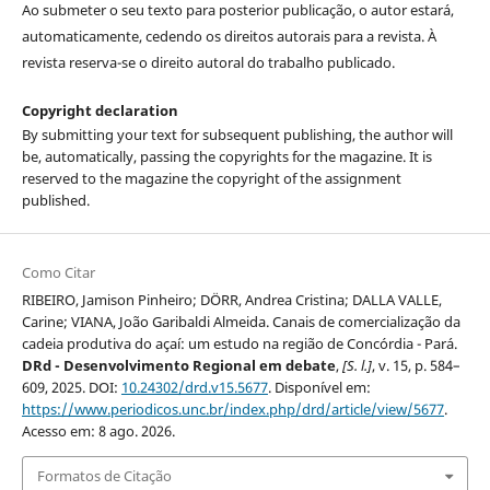
Ao submeter o seu texto para posterior publicação, o autor estará,
automaticamente, cedendo os direitos autorais para a revista. À
revista reserva-se o direito autoral do trabalho publicado.
Copyright declaration
By submitting your text for subsequent publishing, the author will
be, automatically, passing the copyrights for the magazine. It is
reserved to the magazine the copyright of the assignment
published.
Como Citar
RIBEIRO, Jamison Pinheiro; DÖRR, Andrea Cristina; DALLA VALLE,
Carine; VIANA, João Garibaldi Almeida. Canais de comercialização da
cadeia produtiva do açaí: um estudo na região de Concórdia - Pará.
DRd - Desenvolvimento Regional em debate
,
[S. l.]
, v. 15, p. 584–
609, 2025. DOI:
10.24302/drd.v15.5677
. Disponível em:
https://www.periodicos.unc.br/index.php/drd/article/view/5677
.
Acesso em: 8 ago. 2026.
Formatos de Citação