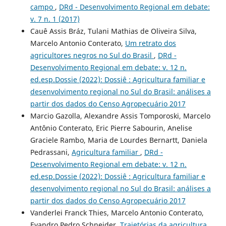
campo
,
DRd - Desenvolvimento Regional em debate:
v. 7 n. 1 (2017)
Cauê Assis Bráz, Tulani Mathias de Oliveira Silva,
Marcelo Antonio Conterato,
Um retrato dos
agricultores negros no Sul do Brasil
,
DRd -
Desenvolvimento Regional em debate: v. 12 n.
ed.esp.Dossie (2022): Dossiê : Agricultura familiar e
desenvolvimento regional no Sul do Brasil: análises a
partir dos dados do Censo Agropecuário 2017
Marcio Gazolla, Alexandre Assis Tomporoski, Marcelo
Antônio Conterato, Eric Pierre Sabourin, Anelise
Graciele Rambo, Maria de Lourdes Bernartt, Daniela
Pedrassani,
Agricultura familiar
,
DRd -
Desenvolvimento Regional em debate: v. 12 n.
ed.esp.Dossie (2022): Dossiê : Agricultura familiar e
desenvolvimento regional no Sul do Brasil: análises a
partir dos dados do Censo Agropecuário 2017
Vanderlei Franck Thies, Marcelo Antonio Conterato,
Evandro Pedro Schneider,
Trajetórias da agricultura