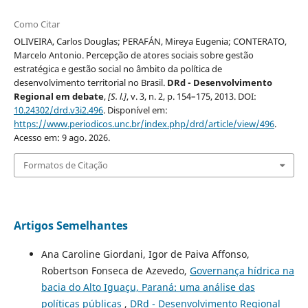
Como Citar
OLIVEIRA, Carlos Douglas; PERAFÁN, Mireya Eugenia; CONTERATO,
Marcelo Antonio. Percepção de atores sociais sobre gestão
estratégica e gestão social no âmbito da política de
desenvolvimento territorial no Brasil.
DRd - Desenvolvimento
Regional em debate
,
[S. l.]
, v. 3, n. 2, p. 154–175, 2013. DOI:
10.24302/drd.v3i2.496
. Disponível em:
https://www.periodicos.unc.br/index.php/drd/article/view/496
.
Acesso em: 9 ago. 2026.
Formatos de Citação
Artigos Semelhantes
Ana Caroline Giordani, Igor de Paiva Affonso,
Robertson Fonseca de Azevedo,
Governança hídrica na
bacia do Alto Iguaçu, Paraná: uma análise das
políticas públicas
,
DRd - Desenvolvimento Regional