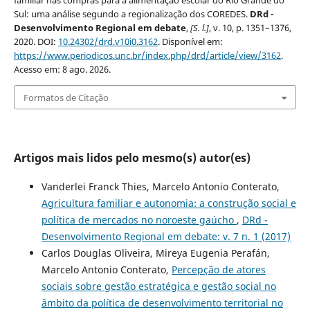
familiar nas compras para a alimentação escolar do Rio Grande do
Sul: uma análise segundo a regionalização dos COREDES.
DRd -
Desenvolvimento Regional em debate
,
[S. l.]
, v. 10, p. 1351–1376,
2020. DOI:
10.24302/drd.v10i0.3162
. Disponível em:
https://www.periodicos.unc.br/index.php/drd/article/view/3162
.
Acesso em: 8 ago. 2026.
Formatos de Citação
Artigos mais lidos pelo mesmo(s) autor(es)
Vanderlei Franck Thies, Marcelo Antonio Conterato,
Agricultura familiar e autonomia: a construção social e
política de mercados no noroeste gaúcho
,
DRd -
Desenvolvimento Regional em debate: v. 7 n. 1 (2017)
Carlos Douglas Oliveira, Mireya Eugenia Perafán,
Marcelo Antonio Conterato,
Percepção de atores
sociais sobre gestão estratégica e gestão social no
âmbito da política de desenvolvimento territorial no