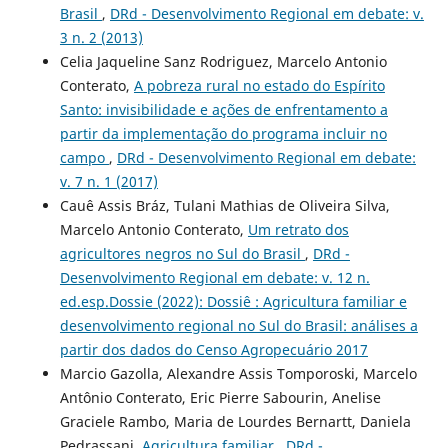
Brasil
,
DRd - Desenvolvimento Regional em debate: v.
3 n. 2 (2013)
Celia Jaqueline Sanz Rodriguez, Marcelo Antonio
Conterato,
A pobreza rural no estado do Espírito
Santo: invisibilidade e ações de enfrentamento a
partir da implementação do programa incluir no
campo
,
DRd - Desenvolvimento Regional em debate:
v. 7 n. 1 (2017)
Cauê Assis Bráz, Tulani Mathias de Oliveira Silva,
Marcelo Antonio Conterato,
Um retrato dos
agricultores negros no Sul do Brasil
,
DRd -
Desenvolvimento Regional em debate: v. 12 n.
ed.esp.Dossie (2022): Dossiê : Agricultura familiar e
desenvolvimento regional no Sul do Brasil: análises a
partir dos dados do Censo Agropecuário 2017
Marcio Gazolla, Alexandre Assis Tomporoski, Marcelo
Antônio Conterato, Eric Pierre Sabourin, Anelise
Graciele Rambo, Maria de Lourdes Bernartt, Daniela
Pedrassani,
Agricultura familiar
,
DRd -