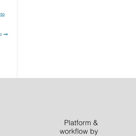
nto
o