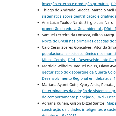
inserção externa e produção primária
,
DR
Thiago de Andrade Guedes, Marcelo Moll
sistemática sobre gentrificação e criativi
Ana Luiza Toaldo Nardi, Sérgio Luiz Nardi,
promoção da educação ambiental
,
DRd - 
Samuel Ferreira da Fonseca, Nilton Marqu
Norte do Brasil nas primeiras décadas do
Caio César Soares Gonçalves, Vitor da Sil
populacional e socioeconômico nos municíp
Minas Gerais
,
DRd - Desenvolvimento Regi
Martiele Wilhelm, Raquel Weiss, Olavo Ava
geoturístico do geoparque da Quarta Col
Desenvolvimento Regional em debate: v. 1
Mariana Ayumi Goto, Kyury Assis, Renata 
Determinantes da adoção de sistemas agro
do comportamento planejado
,
DRd - Dese
Adriana Kunen, Gilson Ditzel Santos,
Mapea
construção de cidades inteligentes e sust
debate: v. 15 (2025)