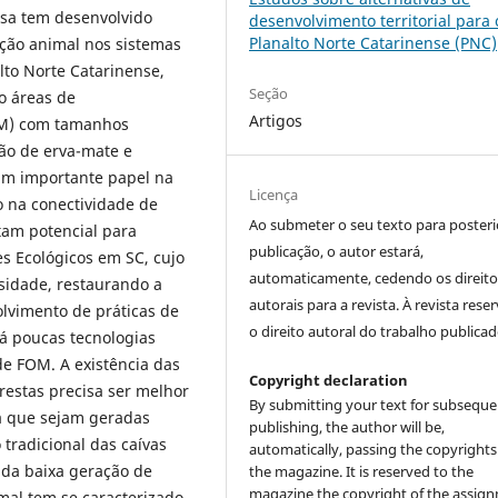
isa tem desenvolvido
desenvolvimento territorial para 
Planalto Norte Catarinense (PNC)
ão animal nos sistemas
alto Norte Catarinense,
Seção
o áreas de
Artigos
OM) com tamanhos
ão de erva-mate e
m importante papel na
Licença
o na conectividade de
Ao submeter o seu texto para posteri
ntam potencial para
publicação, o autor estará,
s Ecológicos em SC, cujo
automaticamente, cedendo os direito
rsidade, restaurando a
autorais para a revista. À revista rese
lvimento de práticas de
o direito autoral do trabalho publicad
há poucas tecnologias
e FOM. A existência das
Copyright declaration
orestas precisa ser melhor
By submitting your text for subseque
a que sejam geradas
publishing, the author will be,
tradicional das caívas
automatically, passing the copyrights
da baixa geração de
the magazine. It is reserved to the
magazine the copyright of the assig
mal tem se caracterizado