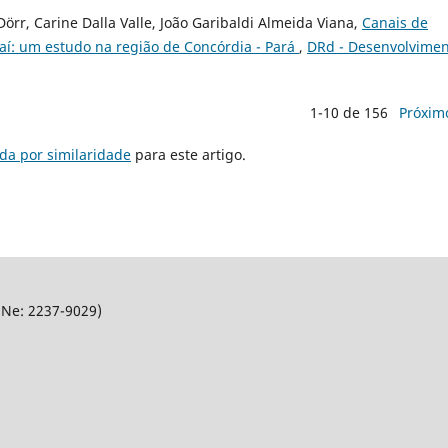
Dörr, Carine Dalla Valle, João Garibaldi Almeida Viana,
Canais de
aí: um estudo na região de Concórdia - Pará
,
DRd - Desenvolvime
1-10 de 156
Próxim
da por similaridade
para este artigo.
SNe: 2237-9029)