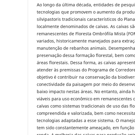
Ao longo da última década, entidades de pesqu
tecnologias que promovem o aumento da produç
silvipastoris tradicionais característicos do Plan
localmente denominados de caívas. As caívas sã
remanescentes de Floresta Ombrófila Mista (F
variados, historicamente manejados para extraç
manutenção de rebanhos animais. Desempenha
preservação dessa formação florestal, bem com
áreas florestais. Dessa forma, as caívas aprese
atender às premissas do Programa de Corredore
objetivo é contribuir na conservação da biodive
conectividade da paisagem por meio do desenvo
baixo impacto nestas áreas. No entanto, ainda 
viáveis para uso econômico em remanescentes d
caívas como sistemas tradicionais de uso das fl
compreendida e valorizada, bem como necessit
tecnologias adaptadas a esse sistema. O manejo 
tem sido constantemente ameaçado, em função 
renda. A melhoria das caívas para produção ani