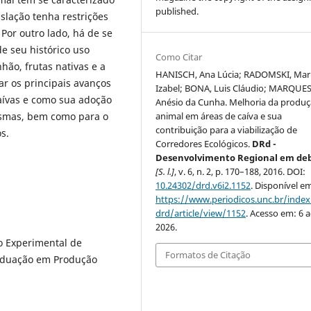
published.
slação tenha restrições
Por outro lado, há de se
e seu histórico uso
Como Citar
hão, frutas nativas e a
HANISCH, Ana Lúcia; RADOMSKI, Mar
ar os principais avanços
Izabel; BONA, Luis Cláudio; MARQUES
aívas e como sua adoção
Anésio da Cunha. Melhoria da produ
esmas, bem como para o
animal em áreas de caíva e sua
contribuição para a viabilização de
s.
Corredores Ecológicos.
DRd -
Desenvolvimento Regional em de
[S. l.]
, v. 6, n. 2, p. 170–188, 2016. DOI:
10.24302/drd.v6i2.1152
. Disponível e
https://www.periodicos.unc.br/inde
drd/article/view/1152
. Acesso em: 6 
2026.
o Experimental de
Formatos de Citação
aduação em Produção