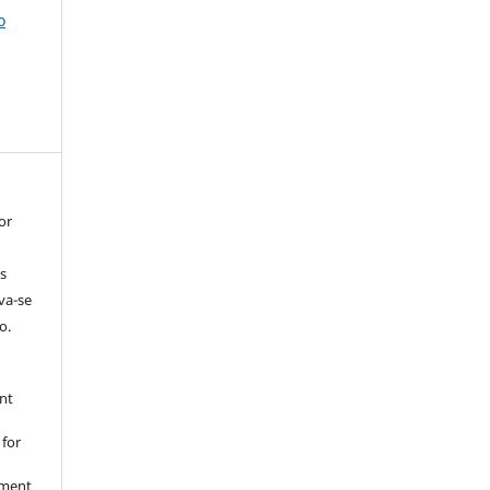
o
or
s
rva-se
o.
nt
 for
nment