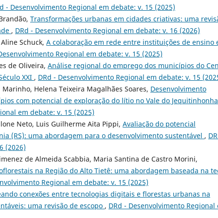
d - Desenvolvimento Regional em debate: v. 15 (2025)
 Brandão,
Transformações urbanas em cidades criativas: uma revis
dade
,
DRd - Desenvolvimento Regional em debate: v. 16 (2026)
 Aline Schuck,
A colaboração em rede entre instituições de ensino 
Desenvolvimento Regional em debate: v. 15 (2025)
es de Oliveira,
Análise regional do emprego dos municípios do Cen
 Século XXI
,
DRd - Desenvolvimento Regional em debate: v. 15 (202
va Marinho, Helena Teixeira Magalhães Soares,
Desenvolvimento
ios com potencial de exploração do lítio no Vale do Jequitinhonh
onal em debate: v. 15 (2025)
lone Neto, Luis Guilherme Aita Pippi,
Avaliação do potencial
ônia (RS): uma abordagem para o desenvolvimento sustentável
,
DR
6 (2026)
Jimenez de Almeida Scabbia, Maria Santina de Castro Morini,
florestais na Região do Alto Tietê: uma abordagem baseada na te
nvolvimento Regional em debate: v. 15 (2025)
ndo conexões entre tecnologias digitais e florestas urbanas na
entáveis: uma revisão de escopo
,
DRd - Desenvolvimento Regional