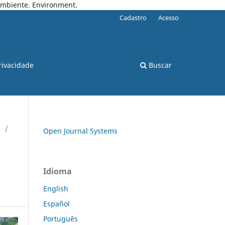
 Ambiente. Environment.
Cadastro
Acesso
rivacidade
Buscar
/
Open Journal Systems
Idioma
English
Español
Português