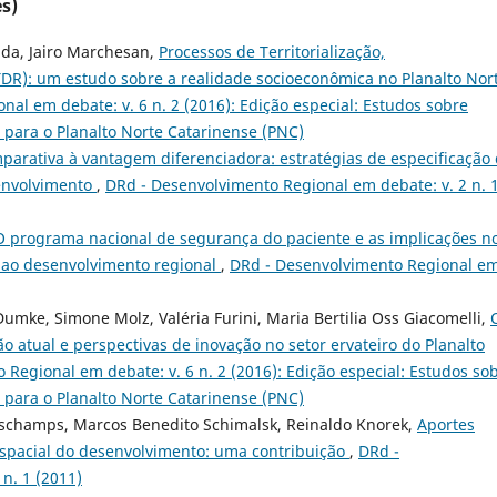
s)
ida, Jairo Marchesan,
Processos de Territorialização,
 (TDR): um estudo sobre a realidade socioeconômica no Planalto Nor
al em debate: v. 6 n. 2 (2016): Edição especial: Estudos sobre
l para o Planalto Norte Catarinense (PNC)
arativa à vantagem diferenciadora: estratégias de especificação
senvolvimento
,
DRd - Desenvolvimento Regional em debate: v. 2 n. 
O programa nacional de segurança do paciente e as implicações n
 ao desenvolvimento regional
,
DRd - Desenvolvimento Regional e
Dumke, Simone Molz, Valéria Furini, Maria Bertilia Oss Giacomelli,
o atual e perspectivas de inovação no setor ervateiro do Planalto
Regional em debate: v. 6 n. 2 (2016): Edição especial: Estudos so
l para o Planalto Norte Catarinense (PNC)
eschamps, Marcos Benedito Schimalsk, Reinaldo Knorek,
Aportes
espacial do desenvolvimento: uma contribuição
,
DRd -
n. 1 (2011)