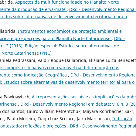
labrida,
Aspectos da multifuncionalidade no Planalto Norte
mente da produção de erva-mate
,
DRd - Desenvolvimento Regiona
Estudos sobre alternativas de desenvolvimento territorial para o
llabrida,
Instrumentos econômicos de proteção ambiental e
órica e prospecções para o Planalto Norte Catarinense
,
DRd -
. 2 (2016): Edição especial: Estudos sobre alternativas de
o Norte Catarinense (PNC)
niela Pedrassani, Valdir Roque Dallabrida, Eliziane Luiza Benedett
 os compostos bioativos como variável na determinação das
imento como Indicação Geográfica
,
DRd - Desenvolvimento Regiona
l: Estudos sobre alternativas de desenvolvimento territorial para o
ia Pawlowytsch,
As representações sociais e as implicações da pob
tarinense
,
DRd - Desenvolvimento Regional em debate: v. 6 n. 3 (20
a dos Santos, Lauro William Petrentchuk, Mayara Rohrbacher Sakr,
r, Paulo Moreira, Tiago Luiz Scolaro, Jairo Marchesan,
Indicação
Contestado: reflexões e projeções
,
DRd - Desenvolvimento Regiona