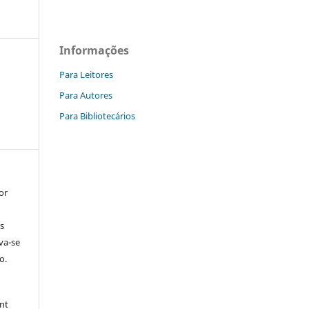
Informações
Para Leitores
Para Autores
Para Bibliotecários
or
s
rva-se
o.
nt