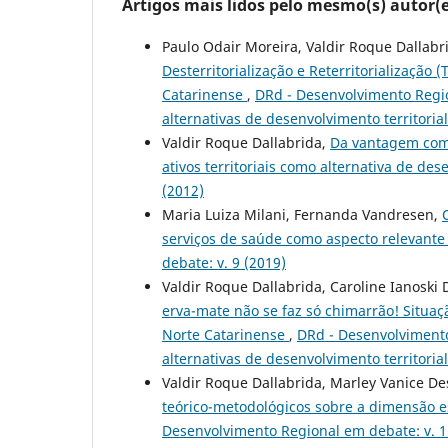
Artigos mais lidos pelo mesmo(s) autor(e
Paulo Odair Moreira, Valdir Roque Dallabr
Desterritorialização e Reterritorialização
Catarinense
,
DRd - Desenvolvimento Region
alternativas de desenvolvimento territoria
Valdir Roque Dallabrida,
Da vantagem comp
ativos territoriais como alternativa de de
(2012)
Maria Luiza Milani, Fernanda Vandresen,
serviços de saúde como aspecto relevante
debate: v. 9 (2019)
Valdir Roque Dallabrida, Caroline Ianoski 
erva-mate não se faz só chimarrão! Situaçã
Norte Catarinense
,
DRd - Desenvolvimento 
alternativas de desenvolvimento territoria
Valdir Roque Dallabrida, Marley Vanice D
teórico-metodológicos sobre a dimensão 
Desenvolvimento Regional em debate: v. 1 