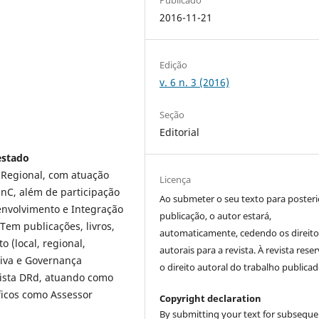
2016-11-21
Edição
v. 6 n. 3 (2016)
Seção
Editorial
estado
 Regional, com atuação
Licença
nC, além de participação
Ao submeter o seu texto para posteri
nvolvimento e Integração
publicação, o autor estará,
Tem publicações, livros,
automaticamente, cedendo os direito
o (local, regional,
autorais para a revista. À revista rese
ativa e Governança
o direito autoral do trabalho publicad
vista DRd, atuando como
íficos como Assessor
Copyright declaration
By submitting your text for subseque