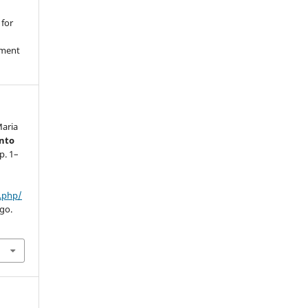
 for
nment
Maria
nto
 p. 1–
x.php/
ago.