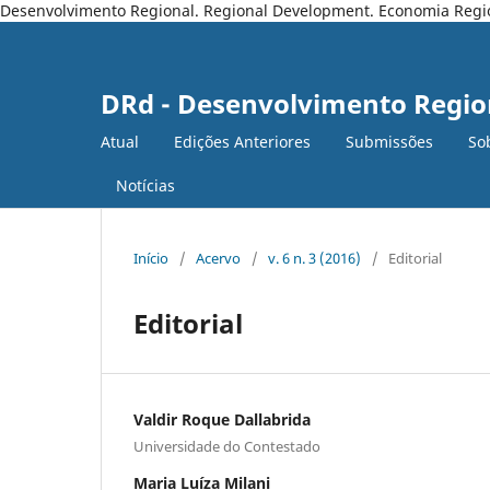
Desenvolvimento Regional. Regional Development. Economia Regiona
DRd - Desenvolvimento Regio
Atual
Edições Anteriores
Submissões
So
Notícias
Início
/
Acervo
/
v. 6 n. 3 (2016)
/
Editorial
Editorial
Valdir Roque Dallabrida
Universidade do Contestado
Maria Luíza Milani