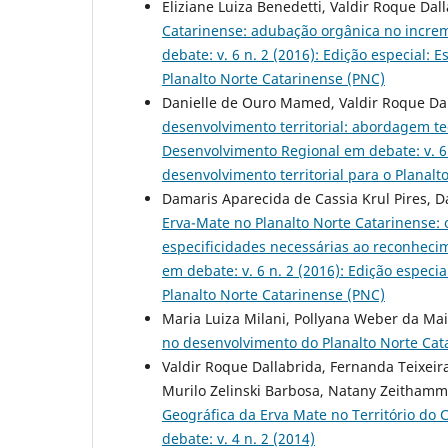
Eliziane Luiza Benedetti, Valdir Roque Dal
Catarinense: adubação orgânica no incre
debate: v. 6 n. 2 (2016): Edição especial: 
Planalto Norte Catarinense (PNC)
Danielle de Ouro Mamed, Valdir Roque Da
desenvolvimento territorial: abordagem te
Desenvolvimento Regional em debate: v. 6 n
desenvolvimento territorial para o Planalt
Damaris Aparecida de Cassia Krul Pires, Da
Erva-Mate no Planalto Norte Catarinense:
especificidades necessárias ao reconhec
em debate: v. 6 n. 2 (2016): Edição especia
Planalto Norte Catarinense (PNC)
Maria Luiza Milani, Pollyana Weber da Ma
no desenvolvimento do Planalto Norte Ca
Valdir Roque Dallabrida, Fernanda Teixeir
Murilo Zelinski Barbosa, Natany Zeithamme
Geográfica da Erva Mate no Território do 
debate: v. 4 n. 2 (2014)