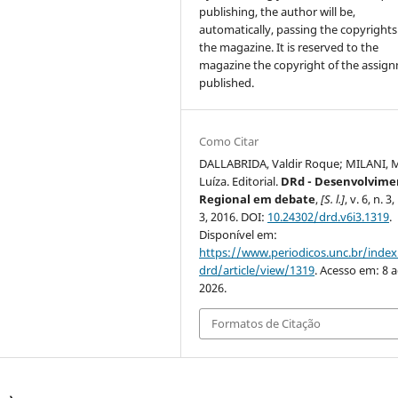
publishing, the author will be,
automatically, passing the copyrights
the magazine. It is reserved to the
magazine the copyright of the assig
published.
Como Citar
DALLABRIDA, Valdir Roque; MILANI, 
Luíza. Editorial.
DRd - Desenvolvime
Regional em debate
,
[S. l.]
, v. 6, n. 3,
3, 2016. DOI:
10.24302/drd.v6i3.1319
.
Disponível em:
https://www.periodicos.unc.br/inde
drd/article/view/1319
. Acesso em: 8 
2026.
Formatos de Citação