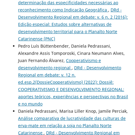
determinação das especificidades necessárias ao
reconhecimento como Indicação Geográfica
,
DRd -
Desenvolvimento Regional em debate: v. 6 n. 2 (2016):
Edição especial: Estudos sobre alternativas de
desenvolvimento territorial para o Planalto Norte
Catarinense (PNC)
Pedro Luís Büttenbender, Daniela Pedrassani,
Alexandre Assis Tomporoski, Cinara Neumann Alves,
Juan Fernando Álvarez,
Cooperativismo e
desenvolvimento regional
,
DRd - Desenvolvimento
Regional em debate: v. 12 n.
ed.esp.2(DossieCooperativismo) (2022): Dossiê:
COOPERATIVISMO E DESENVOLVIMENTO REGIONAL:
aportes teóricos, experiências e perspectivas no Brasil
e no mundo
Daniela Pedrassani, Marisa Liller Knop, Jamile Perciak,
Análise comparativa de lucratividade das culturas de
erva-mate em relação a soja no Planalto Norte
Catarinense
,
DRd - Desenvolvimento Regional em