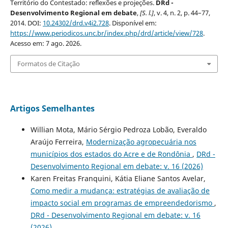
Território do Contestado: reflexões e projeções.
DRd -
Desenvolvimento Regional em debate
,
[S. l.]
, v. 4, n. 2, p. 44–77,
2014. DOI:
10.24302/drd.v4i2.728
. Disponível em:
https://www.periodicos.unc.br/index.php/drd/article/view/728
.
Acesso em: 7 ago. 2026.
Formatos de Citação
Artigos Semelhantes
Willian Mota, Mário Sérgio Pedroza Lobão, Everaldo
Araújo Ferreira,
Modernização agropecuária nos
municípios dos estados do Acre e de Rondônia
,
DRd -
Desenvolvimento Regional em debate: v. 16 (2026)
Karen Freitas Franquini, Kátia Eliane Santos Avelar,
Como medir a mudança: estratégias de avaliação de
impacto social em programas de empreendedorismo
,
DRd - Desenvolvimento Regional em debate: v. 16
(2026)