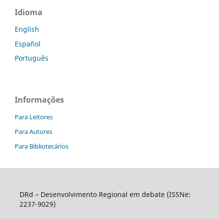
Idioma
English
Español
Português
Informações
Para Leitores
Para Autores
Para Bibliotecários
DRd – Desenvolvimento Regional em debate (ISSNe:
2237-9029)