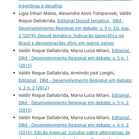
trajetórias e desafios
Ligia Inhan Matos, Alexandre Assis Tomporoski, Valdir
Roque Dallabrida,
Editorial Dossiê temático
,
DRd -
Desenvolvimento Regional em debate: v. 9 n. Ed. esp.
2 (2019): Dossiê temático: Indicação Geográfica no
Brasil e denominações afins em outros paí­ses
Valdir Roque Dallabrida, Maria Luiza Milani,
Editorial
,
DRd - Desenvolvimento Regional em debate: v. 5 n. 1
(2015)
Valdir Roque Dallabrida, Armindo José Longhi,
Editorial
,
DRd - Desenvolvimento Regional em debate:
v. 2 n. 2 (2012)
Valdir Roque Dallabrida, Maria Luíza Milani,
Editorial
,
DRd - Desenvolvimento Regional em debate: v. 5 n. 2
(2015)
Valdir Roque Dallabrida, Maria Luiza Milani,
Editorial
,
DRd - Desenvolvimento Regional em debate: v. 6 n. 2
(2016): Edição especial: Estudos sobre alternativas de