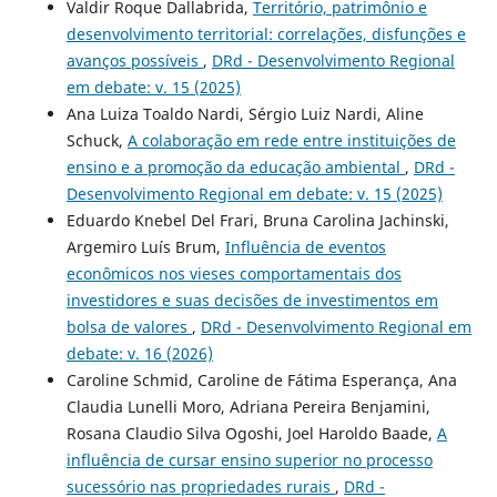
Valdir Roque Dallabrida,
Território, patrimônio e
desenvolvimento territorial: correlações, disfunções e
avanços possíveis
,
DRd - Desenvolvimento Regional
em debate: v. 15 (2025)
Ana Luiza Toaldo Nardi, Sérgio Luiz Nardi, Aline
Schuck,
A colaboração em rede entre instituições de
ensino e a promoção da educação ambiental
,
DRd -
Desenvolvimento Regional em debate: v. 15 (2025)
Eduardo Knebel Del Frari, Bruna Carolina Jachinski,
Argemiro Luís Brum,
Influência de eventos
econômicos nos vieses comportamentais dos
investidores e suas decisões de investimentos em
bolsa de valores
,
DRd - Desenvolvimento Regional em
debate: v. 16 (2026)
Caroline Schmid, Caroline de Fátima Esperança, Ana
Claudia Lunelli Moro, Adriana Pereira Benjamini,
Rosana Claudio Silva Ogoshi, Joel Haroldo Baade,
A
influência de cursar ensino superior no processo
sucessório nas propriedades rurais
,
DRd -