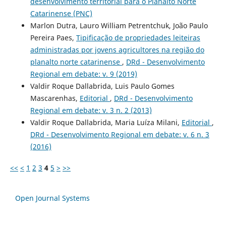
desenvolvimento territorial para o Planalto Norte
Catarinense (PNC)
Marlon Dutra, Lauro William Petrentchuk, João Paulo
Pereira Paes,
Tipificação de propriedades leiteiras
administradas por jovens agricultores na região do
planalto norte catarinense
,
DRd - Desenvolvimento
Regional em debate: v. 9 (2019)
Valdir Roque Dallabrida, Luis Paulo Gomes
Mascarenhas,
Editorial
,
DRd - Desenvolvimento
Regional em debate: v. 3 n. 2 (2013)
Valdir Roque Dallabrida, Maria Luíza Milani,
Editorial
,
DRd - Desenvolvimento Regional em debate: v. 6 n. 3
(2016)
<<
<
1
2
3
4
5
>
>>
Open Journal Systems