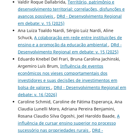
Valdir Roque Dallabrida,
Território, patrimônio e
desenvolvimento territorial: correlações, disfunções e
avanços possíveis
,
DRd - Desenvolvimento Regional
em debate: v. 15 (2025)
Ana Luiza Toaldo Nardi, Sérgio Luiz Nardi, Aline
Schuck,
A colaboração em rede entre instituições de
ensino e a promoção da educação ambiental
,
DRd -
Desenvolvimento Regional em debate: v. 15 (2025)
Eduardo Knebel Del Frari, Bruna Carolina Jachinski,
Argemiro Luís Brum,
Influência de eventos
econômicos nos vieses comportamentais dos
investidores e suas decisões de investimentos em
bolsa de valores
,
DRd - Desenvolvimento Regional em
debate: v. 16 (2026)
Caroline Schmid, Caroline de Fátima Esperança, Ana
Claudia Lunelli Moro, Adriana Pereira Benjamini,
Rosana Claudio Silva Ogoshi, Joel Haroldo Baade,
A
influência de cursar ensino superior no processo
sucessório nas propriedades rurais
,
DRd -