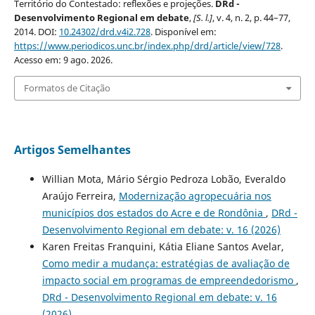
Território do Contestado: reflexões e projeções.
DRd -
Desenvolvimento Regional em debate
,
[S. l.]
, v. 4, n. 2, p. 44–77,
2014. DOI:
10.24302/drd.v4i2.728
. Disponível em:
https://www.periodicos.unc.br/index.php/drd/article/view/728
.
Acesso em: 9 ago. 2026.
Formatos de Citação
Artigos Semelhantes
Willian Mota, Mário Sérgio Pedroza Lobão, Everaldo
Araújo Ferreira,
Modernização agropecuária nos
municípios dos estados do Acre e de Rondônia
,
DRd -
Desenvolvimento Regional em debate: v. 16 (2026)
Karen Freitas Franquini, Kátia Eliane Santos Avelar,
Como medir a mudança: estratégias de avaliação de
impacto social em programas de empreendedorismo
,
DRd - Desenvolvimento Regional em debate: v. 16
(2026)