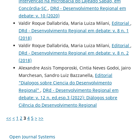
intervenção na microbacia do Lajeado Sabão, em
Concórdia-SC
,
DRd - Desenvolvimento Regional em
debate: v. 10 (2020)
Valdir Roque Dallabrida, Maria Luiza Milani,
Editorial
,
DRd - Desenvolvimento Regional em debate: v. 8 n. 1
(2018)
Valdir Roque Dallabrida, Maria Luiza Milani,
Editorial
,
DRd - Desenvolvimento Regional em debate: v. 8 n. 2
(2018)
Alexandre Assis Tomporoski, Cintia Neves Godoi, Jairo
Marchesan, Sandro Luiz Bazzanella,
Editorial
"Dialogos sobre Ciencia do Desenvolvimento
Regional"
,
DRd - Desenvolvimento Regional em
debate: v. 12 n. ed.esp.3 (2022): Diálogos sobre
Ciência do Desenvolvimento Regional
<<
<
1
2
3
4
5
>
>>
Open Journal Systems