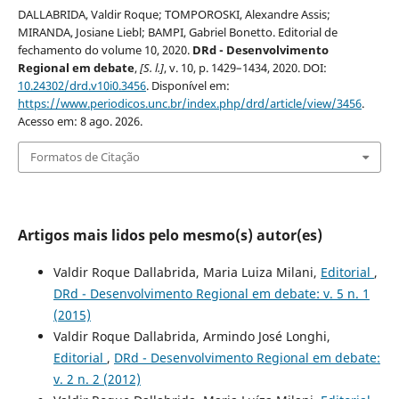
DALLABRIDA, Valdir Roque; TOMPOROSKI, Alexandre Assis;
MIRANDA, Josiane Liebl; BAMPI, Gabriel Bonetto. Editorial de
fechamento do volume 10, 2020.
DRd - Desenvolvimento
Regional em debate
,
[S. l.]
, v. 10, p. 1429–1434, 2020. DOI:
10.24302/drd.v10i0.3456
. Disponível em:
https://www.periodicos.unc.br/index.php/drd/article/view/3456
.
Acesso em: 8 ago. 2026.
Formatos de Citação
Artigos mais lidos pelo mesmo(s) autor(es)
Valdir Roque Dallabrida, Maria Luiza Milani,
Editorial
,
DRd - Desenvolvimento Regional em debate: v. 5 n. 1
(2015)
Valdir Roque Dallabrida, Armindo José Longhi,
Editorial
,
DRd - Desenvolvimento Regional em debate:
v. 2 n. 2 (2012)