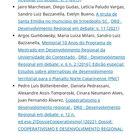
Jairo Marchesan, Diego Gudas, Letícia Paludo Vargas,
Sandro Luiz Bazzanella, Evelyn Bueno,
A gruta de
Santa Emídia no município de Irineópolis-SC
,
DRd -
Desenvolvimento Regional em debate: v. 11 (2021)
Argos Gumbowsky, Maria Luiza Milani, Sandro Luiz
Bazzanella,
Memorial 10 Anos do Programa de
Mestrado em Desenvolvimento Regional da
Universidade do Contestado
,
DRd - Desenvolvimento
Regional em debate: v. 6 n. 2 (2016): Edição especial:
Estudos sobre alternativas de desenvolvimento
territorial para o Planalto Norte Catarinense (PNC)
Pedro Luís Büttenbender, Daniela Pedrassani,
Alexandre Assis Tomporoski, Cinara Neumann Alves,
Juan Fernando Álvarez,
Cooperativismo e
desenvolvimento regional
,
DRd - Desenvolvimento
Regional em debate: v. 12 n.
ed.esp.2(DossieCooperativismo) (2022): Dossiê:
COOPERATIVISMO E DESENVOLVIMENTO REGIONAL: