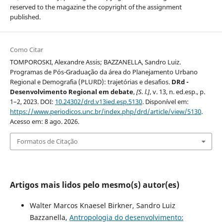
reserved to the magazine the copyright of the assignment
published.
Como Citar
TOMPOROSKI, Alexandre Assis; BAZZANELLA, Sandro Luiz.
Programas de Pós-Graduação da área do Planejamento Urbano
Regional e Demografia (PLURD): trajetórias e desafios.
DRd -
Desenvolvimento Regional em debate
,
[S. l.]
, v. 13, n. ed.esp., p.
1–2, 2023. DOI:
10.24302/drd.v13ied.esp.5130
. Disponível em:
https://www.periodicos.unc.br/index.php/drd/article/view/5130
.
Acesso em: 8 ago. 2026.
Formatos de Citação
Artigos mais lidos pelo mesmo(s) autor(es)
Walter Marcos Knaesel Birkner, Sandro Luiz
Bazzanella,
Antropologia do desenvolvimento: