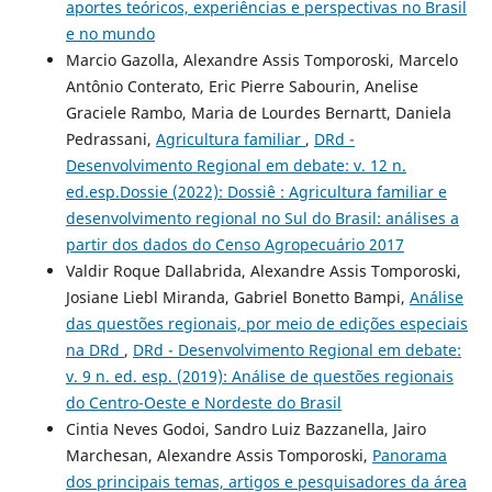
aportes teóricos, experiências e perspectivas no Brasil
e no mundo
Marcio Gazolla, Alexandre Assis Tomporoski, Marcelo
Antônio Conterato, Eric Pierre Sabourin, Anelise
Graciele Rambo, Maria de Lourdes Bernartt, Daniela
Pedrassani,
Agricultura familiar
,
DRd -
Desenvolvimento Regional em debate: v. 12 n.
ed.esp.Dossie (2022): Dossiê : Agricultura familiar e
desenvolvimento regional no Sul do Brasil: análises a
partir dos dados do Censo Agropecuário 2017
Valdir Roque Dallabrida, Alexandre Assis Tomporoski,
Josiane Liebl Miranda, Gabriel Bonetto Bampi,
Análise
das questões regionais, por meio de edições especiais
na DRd
,
DRd - Desenvolvimento Regional em debate:
v. 9 n. ed. esp. (2019): Análise de questões regionais
do Centro-Oeste e Nordeste do Brasil
Cintia Neves Godoi, Sandro Luiz Bazzanella, Jairo
Marchesan, Alexandre Assis Tomporoski,
Panorama
dos principais temas, artigos e pesquisadores da área