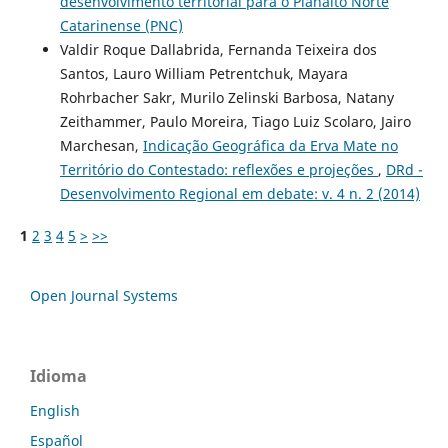
desenvolvimento territorial para o Planalto Norte
Catarinense (PNC)
Valdir Roque Dallabrida, Fernanda Teixeira dos
Santos, Lauro William Petrentchuk, Mayara
Rohrbacher Sakr, Murilo Zelinski Barbosa, Natany
Zeithammer, Paulo Moreira, Tiago Luiz Scolaro, Jairo
Marchesan,
Indicação Geográfica da Erva Mate no
Território do Contestado: reflexões e projeções
,
DRd -
Desenvolvimento Regional em debate: v. 4 n. 2 (2014)
1
2
3
4
5
>
>>
Open Journal Systems
Idioma
English
Español