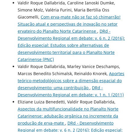
Valdir Roque Dallabrida, Caroline Ianoski Dumke,
Simone Molz, Valéria Furini, Maria Bertilia Oss
Giacomelli,
Com erva-mate não se faz só chimarrão!
Situação atual e perspectivas de inovação no setor
ervateiro do Planalto Norte Catarinense
,
DRd -
Desenvolvimento Regional em debate: v. 6 n. 2 (2016):
Edição especial: Estudos sobre alternativas de
desenvolvimento territorial para o Planalto Norte
Catarinense (PNC)
Valdir Roque Dallabrida, Marley Vanice Deschamps,
Marcos Benedito Schimalsk, Reinaldo Knorek,
Aportes
teórico-metodológicos sobre a dimensão espacial do
desenvolvimento: uma contribuição
,
DRd -
Desenvolvimento Regional em debate: v. 1 n. 1 (2011)
Eliziane Luiza Benedetti, Valdir Roque Dallabrida,
Aspectos da multifuncionalidade no Planalto Norte
Catarinense: adubação orgânica no incremente da
produção de erva-mate
,
DRd - Desenvolvimento
Regional em debate: v. 6 n. 2 (2016): Edição especial: