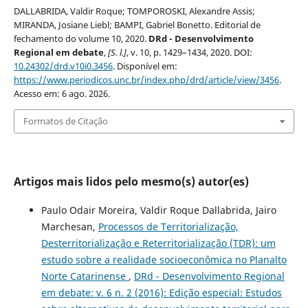
DALLABRIDA, Valdir Roque; TOMPOROSKI, Alexandre Assis;
MIRANDA, Josiane Liebl; BAMPI, Gabriel Bonetto. Editorial de
fechamento do volume 10, 2020.
DRd - Desenvolvimento
Regional em debate
,
[S. l.]
, v. 10, p. 1429–1434, 2020. DOI:
10.24302/drd.v10i0.3456
. Disponível em:
https://www.periodicos.unc.br/index.php/drd/article/view/3456
.
Acesso em: 6 ago. 2026.
Formatos de Citação
Artigos mais lidos pelo mesmo(s) autor(es)
Paulo Odair Moreira, Valdir Roque Dallabrida, Jairo
Marchesan,
Processos de Territorialização,
Desterritorialização e Reterritorialização (TDR): um
estudo sobre a realidade socioeconômica no Planalto
Norte Catarinense
,
DRd - Desenvolvimento Regional
em debate: v. 6 n. 2 (2016): Edição especial: Estudos