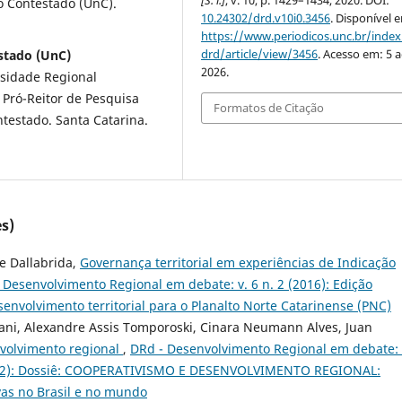
[S. l.]
, v. 10, p. 1429–1434, 2020. DOI:
do Contestado (UnC).
10.24302/drd.v10i0.3456
. Disponível 
https://www.periodicos.unc.br/inde
drd/article/view/3456
. Acesso em: 5 
stado (UnC)
2026.
sidade Regional
 Pró-Reitor de Pesquisa
Formatos de Citação
testado. Santa Catarina.
s)
e Dallabrida,
Governança territorial em experiências de Indicação
 Desenvolvimento Regional em debate: v. 6 n. 2 (2016): Edição
senvolvimento territorial para o Planalto Norte Catarinense (PNC)
ani, Alexandre Assis Tomporoski, Cinara Neumann Alves, Juan
volvimento regional
,
DRd - Desenvolvimento Regional em debate: 
2022): Dossiê: COOPERATIVISMO E DESENVOLVIMENTO REGIONAL:
ivas no Brasil e no mundo