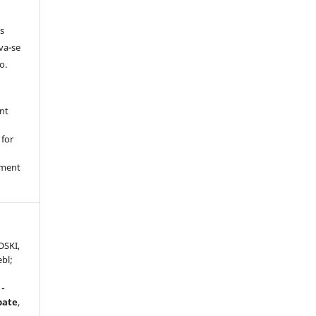
s
rva-se
o.
nt
 for
nment
OSKI,
bl;
 -
bate
,