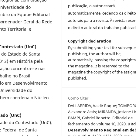
publicação, o autor estará,
niversidade do
automaticamente, cedendo os direito
embro da Equipe Editorial
autorais para a revista. À revista rese
Coordenador Geral da Rede
o direito autoral do trabalho publicad
o Territorial e
Copyright declaration
 Contestado (UnC)
By submitting your text for subseque
 do Estado de Santa
publishing, the author will be,
automatically, passing the copyrights
013) em História pela
the magazine. It is reserved to the
uação concentra-se nas
magazine the copyright of the assig
balho no Brasil.
published.
ado em Desenvolvimento
Universidade do
mbém coordena o Núcleo
Como Citar
DALLABRIDA, Valdir Roque; TOMPOR
Alexandre Assis; MIRANDA, Josiane Lie
tado (UnC)
BAMPI, Gabriel Bonetto. Editorial de
ade do Contestado (UnC).
fechamento do volume 10, 2020.
DRd
 Federal de Santa
Desenvolvimento Regional em de