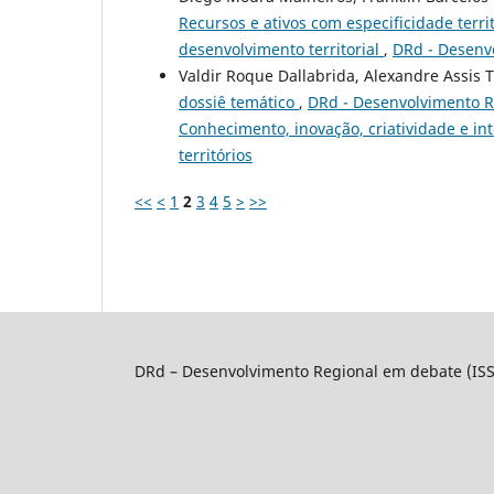
Recursos e ativos com especificidade territ
desenvolvimento territorial
,
DRd - Desenvo
Valdir Roque Dallabrida, Alexandre Assis 
dossiê temático
,
DRd - Desenvolvimento Re
Conhecimento, inovação, criatividade e int
territórios
<<
<
1
2
3
4
5
>
>>
DRd – Desenvolvimento Regional em debate (IS