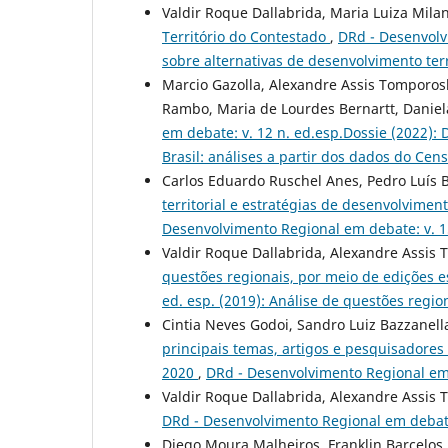
Valdir Roque Dallabrida, Maria Luiza Mila
Território do Contestado
,
DRd - Desenvolvi
sobre alternativas de desenvolvimento terr
Marcio Gazolla, Alexandre Assis Tomporoski
Rambo, Maria de Lourdes Bernartt, Daniel
em debate: v. 12 n. ed.esp.Dossie (2022): 
Brasil: análises a partir dos dados do Ce
Carlos Eduardo Ruschel Anes, Pedro Luís 
territorial e estratégias de desenvolvime
Desenvolvimento Regional em debate: v. 1
Valdir Roque Dallabrida, Alexandre Assis 
questões regionais, por meio de edições 
ed. esp. (2019): Análise de questões regio
Cintia Neves Godoi, Sandro Luiz Bazzanell
principais temas, artigos e pesquisadores
2020
,
DRd - Desenvolvimento Regional em 
Valdir Roque Dallabrida, Alexandre Assis 
DRd - Desenvolvimento Regional em debate
Diego Moura Malheiros, Franklin Barcelos