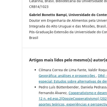
Catarina, Brasil. Bibliotecária da Universidade 
CRB14/1023
Gabriel Bonetto Bampi, Universidade do Conte
Doutor em Engenharia de Alimentos pela Univer
Integrada do Alto Uruguai e das Missões, Brasil.
Pós-Graduação Extensão da Universidade do Con
Brasil
Artigos mais lidos pelo mesmo(s) autor(e
Cilmara Correa de Lima Fante, Valdir Roqu
Geográfica: análises e prospecções
,
DRd -
especial: Estudos sobre alternativas de de
Pedro Luís Büttenbender, Daniela Pedrass
Fernando Álvarez,
Cooperativismo e desen
12 n. ed.esp.2(DossieCooperativismo) (
aportes teóricos, experiências e perspect