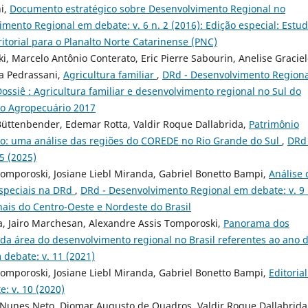
ni,
Documento estratégico sobre Desenvolvimento Regional no
mento Regional em debate: v. 6 n. 2 (2016): Edição especial: Estu
itorial para o Planalto Norte Catarinense (PNC)
, Marcelo Antônio Conterato, Eric Pierre Sabourin, Anelise Gracie
a Pedrassani,
Agricultura familiar
,
DRd - Desenvolvimento Regiona
Dossiê : Agricultura familiar e desenvolvimento regional no Sul do
nso Agropecuário 2017
Büttenbender, Edemar Rotta, Valdir Roque Dallabrida,
Patrimônio
nto: uma análise das regiões do COREDE no Rio Grande do Sul
,
DRd 
5 (2025)
Tomporoski, Josiane Liebl Miranda, Gabriel Bonetto Bampi,
Análise 
especiais na DRd
,
DRd - Desenvolvimento Regional em debate: v. 9 
nais do Centro-Oeste e Nordeste do Brasil
a, Jairo Marchesan, Alexandre Assis Tomporoski,
Panorama dos
 da área do desenvolvimento regional no Brasil referentes ao ano 
debate: v. 11 (2021)
Tomporoski, Josiane Liebl Miranda, Gabriel Bonetto Bampi,
Editoria
: v. 10 (2020)
 Nunes Neto, Diomar Augusto de Quadros, Valdir Roque Dallabrida