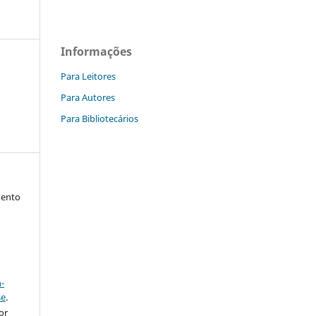
Informações
Para Leitores
Para Autores
Para Bibliotecários
mento
a
-
se
.
or