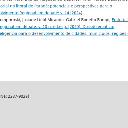
orial no litoral do Paraná: potenciais e perspectivas para o
lvimento Regional em debate: v. 14 (2024)
Tomporoski, Josiane Liebl Miranda, Gabriel Bonetto Bampi,
Editorial
gional em debate: v. 10 n. ed.esp. (2020): Dossiê temático:
eligência para o desenvolvimento de cidades, municí­pios, regiões
SNe: 2237-9029)