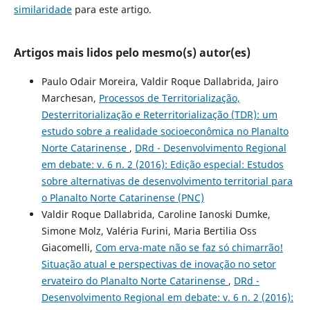
similaridade
para este artigo.
Artigos mais lidos pelo mesmo(s) autor(es)
Paulo Odair Moreira, Valdir Roque Dallabrida, Jairo
Marchesan,
Processos de Territorialização,
Desterritorialização e Reterritorialização (TDR): um
estudo sobre a realidade socioeconômica no Planalto
Norte Catarinense
,
DRd - Desenvolvimento Regional
em debate: v. 6 n. 2 (2016): Edição especial: Estudos
sobre alternativas de desenvolvimento territorial para
o Planalto Norte Catarinense (PNC)
Valdir Roque Dallabrida, Caroline Ianoski Dumke,
Simone Molz, Valéria Furini, Maria Bertilia Oss
Giacomelli,
Com erva-mate não se faz só chimarrão!
Situação atual e perspectivas de inovação no setor
ervateiro do Planalto Norte Catarinense
,
DRd -
Desenvolvimento Regional em debate: v. 6 n. 2 (2016):