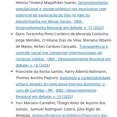
Helena Teixeira Magalhães Soares,
Desenvolvimento
populacional e socioeconômico nos municípios com
potencial de exploração do lítio no Vale do
Jequitinhonha em Minas Gerais
,
DRd -
Desenvolvimento Regional em debate: v. 15 (2025)
Doris Terezinha Pinto Cordeiro de Miranda Coutinho,
Jorge Mendes, Cristiane Dias da Silva, Mariana Ribeiro
de Matos, Airton Cardoso Cançado ,
Transparência e
controle social nos consórcios intermunicipais de
resíduos sólidos
,
DRd - Desenvolvimento Regional em
debate: v. 16 (2026)
Francielle da Rocha Santos, Harry Alberto Bollmann,
Thomaz Aurélio Pagioro,
Avaliando a sustentabilidade
urbana através do nexo água-energia-alimentos: o
caso de Curitiba – PR
,
DRd - Desenvolvimento
Regional em debate: v. 15 (2025)
Yuri Mariano Carvalho, Thiago Alves de Aquino dos
Santos , Samuel Rodrigues Castro, Júlia Righi de
Almeida,
Autossuficiência econômico-financeira dos