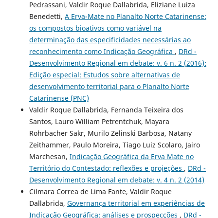
Pedrassani, Valdir Roque Dallabrida, Eliziane Luiza
Benedetti,
A Erva-Mate no Planalto Norte Catarinense:
os compostos bioativos como variável na
determinação das especificidades necessárias ao
reconhecimento como Indicação Geográfica
,
DRd -
Desenvolvimento Regional em debate: v. 6 n. 2 (2016):
Edição especial: Estudos sobre alternativas de
desenvolvimento territorial para o Planalto Norte
Catarinense (PNC)
Valdir Roque Dallabrida, Fernanda Teixeira dos
Santos, Lauro William Petrentchuk, Mayara
Rohrbacher Sakr, Murilo Zelinski Barbosa, Natany
Zeithammer, Paulo Moreira, Tiago Luiz Scolaro, Jairo
Marchesan,
Indicação Geográfica da Erva Mate no
Território do Contestado: reflexões e projeções
,
DRd -
Desenvolvimento Regional em debate: v. 4 n. 2 (2014)
Cilmara Correa de Lima Fante, Valdir Roque
Dallabrida,
Governança territorial em experiências de
Indicação Geográfica: análises e prospecções
,
DRd -