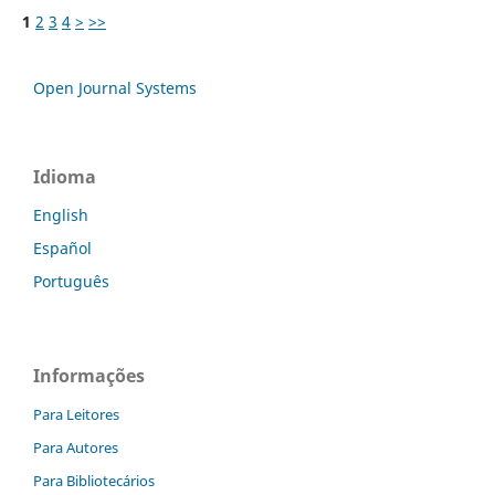
1
2
3
4
>
>>
Open Journal Systems
Idioma
English
Español
Português
Informações
Para Leitores
Para Autores
Para Bibliotecários