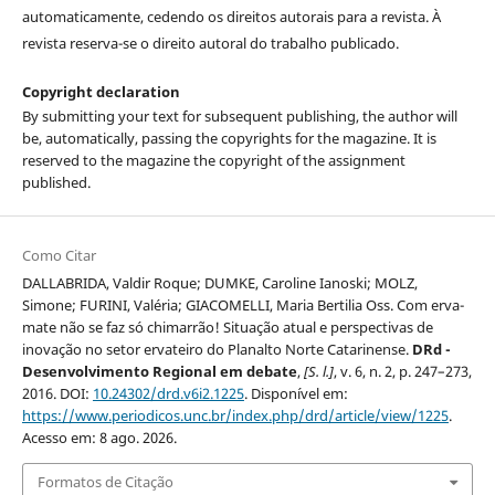
automaticamente, cedendo os direitos autorais para a revista. À
revista reserva-se o direito autoral do trabalho publicado.
Copyright declaration
By submitting your text for subsequent publishing, the author will
be, automatically, passing the copyrights for the magazine. It is
reserved to the magazine the copyright of the assignment
published.
Como Citar
DALLABRIDA, Valdir Roque; DUMKE, Caroline Ianoski; MOLZ,
Simone; FURINI, Valéria; GIACOMELLI, Maria Bertilia Oss. Com erva-
mate não se faz só chimarrão! Situação atual e perspectivas de
inovação no setor ervateiro do Planalto Norte Catarinense.
DRd -
Desenvolvimento Regional em debate
,
[S. l.]
, v. 6, n. 2, p. 247–273,
2016. DOI:
10.24302/drd.v6i2.1225
. Disponível em:
https://www.periodicos.unc.br/index.php/drd/article/view/1225
.
Acesso em: 8 ago. 2026.
Formatos de Citação