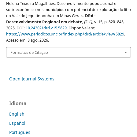
Helena Teixeira Magalhães. Desenvolvimento populacional e
socioeconômico nos municípios com potencial de exploração do lítio
no Vale do Jequitinhonha em Minas Gerais.
DRd -
Desenvolvimento Regional em debate
,
[S. l.]
, v. 15, p. 820–845,
2025. DOI:
10.24302/drd.v15.5829
. Disponível em:
https://www.periodicos.unc.br/index.php/drd/article/view/5829
.
Acesso em: 8 ago. 2026.
Formatos de Citação
Open Journal Systems
Idioma
English
Español
Português