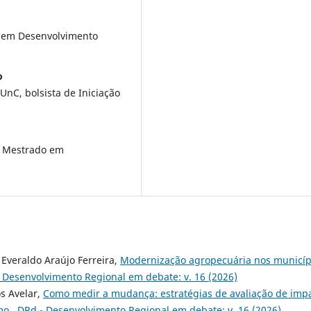
 em Desenvolvimento
o
nC, bolsista de Iniciação
o Mestrado em
 Everaldo Araújo Ferreira,
Modernização agropecuária nos municíp
 Desenvolvimento Regional em debate: v. 16 (2026)
os Avelar,
Como medir a mudança: estratégias de avaliação de imp
smo
,
DRd - Desenvolvimento Regional em debate: v. 16 (2026)