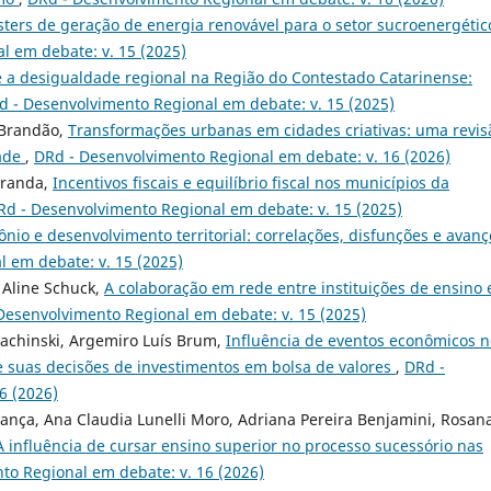
sters de geração de energia renovável para o setor sucroenergétic
l em debate: v. 15 (2025)
 e a desigualdade regional na Região do Contestado Catarinense:
d - Desenvolvimento Regional em debate: v. 15 (2025)
 Brandão,
Transformações urbanas em cidades criativas: uma revis
dade
,
DRd - Desenvolvimento Regional em debate: v. 16 (2026)
iranda,
Incentivos fiscais e equilíbrio fiscal nos municípios da
Rd - Desenvolvimento Regional em debate: v. 15 (2025)
mônio e desenvolvimento territorial: correlações, disfunções e avanç
 em debate: v. 15 (2025)
 Aline Schuck,
A colaboração em rede entre instituições de ensino 
Desenvolvimento Regional em debate: v. 15 (2025)
Jachinski, Argemiro Luís Brum,
Influência de eventos econômicos n
e suas decisões de investimentos em bolsa de valores
,
DRd -
6 (2026)
ança, Ana Claudia Lunelli Moro, Adriana Pereira Benjamini, Rosan
A influência de cursar ensino superior no processo sucessório nas
to Regional em debate: v. 16 (2026)