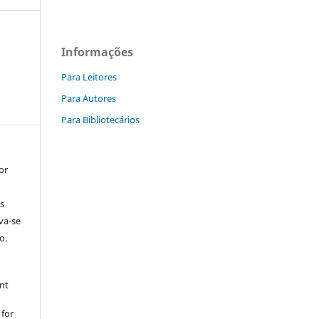
Informações
Para Leitores
Para Autores
Para Bibliotecários
or
s
rva-se
o.
nt
 for