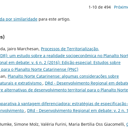
1-10 de 494
Próxim
da por similaridade
para este artigo.
s)
ida, Jairo Marchesan,
Processos de Territorialização,
 (TDR): um estudo sobre a realidade socioeconômica no Planalto Nor
al em debate: v. 6 n. 2 (2016): Edição especial: Estudos sobre
l para o Planalto Norte Catarinense (PNC)
san,
Planalto Norte Catarinense: algumas considerações sobre
naturais e extrativismo
,
DRd - Desenvolvimento Regional em debate
re alternativas de desenvolvimento territorial para o Planalto Norte
arativa à vantagem diferenciadora: estratégias de especificação
senvolvimento
,
DRd - Desenvolvimento Regional em debate: v. 2 n. 
Dumke, Simone Molz, Valéria Furini, Maria Bertilia Oss Giacomelli,