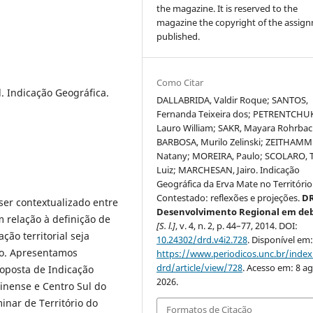
the magazine. It is reserved to the
magazine the copyright of the assig
published.
Como Citar
al. Indicação Geográfica.
DALLABRIDA, Valdir Roque; SANTOS,
Fernanda Teixeira dos; PETRENTCHU
Lauro William; SAKR, Mayara Rohrbac
BARBOSA, Murilo Zelinski; ZEITHAMM
Natany; MOREIRA, Paulo; SCOLARO, 
Luiz; MARCHESAN, Jairo. Indicação
Geográfica da Erva Mate no Território
Contestado: reflexões e projeções.
DR
ser contextualizado entre
Desenvolvimento Regional em de
m relação à definição de
[S. l.]
, v. 4, n. 2, p. 44–77, 2014. DOI:
ação territorial seja
10.24302/drd.v4i2.728
. Disponível em
o. Apresentamos
https://www.periodicos.unc.br/inde
drd/article/view/728
. Acesso em: 8 ag
oposta de Indicação
2026.
inense e Centro Sul do
inar de Território do
Formatos de Citação