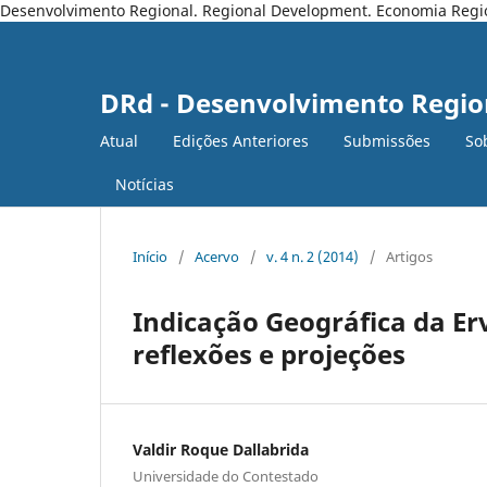
Desenvolvimento Regional. Regional Development. Economia Regiona
DRd - Desenvolvimento Regio
Atual
Edições Anteriores
Submissões
So
Notícias
Início
/
Acervo
/
v. 4 n. 2 (2014)
/
Artigos
Indicação Geográfica da Er
reflexões e projeções
Valdir Roque Dallabrida
Universidade do Contestado