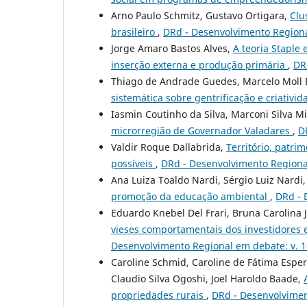
Arno Paulo Schmitz, Gustavo Ortigara,
Clu
brasileiro
,
DRd - Desenvolvimento Regiona
Jorge Amaro Bastos Alves,
A teoria Staple
inserção externa e produção primária
,
DR
Thiago de Andrade Guedes, Marcelo Moll
sistemática sobre gentrificação e criativi
Iasmin Coutinho da Silva, Marconi Silva M
microrregião de Governador Valadares
,
D
Valdir Roque Dallabrida,
Território, patri
possíveis
,
DRd - Desenvolvimento Regional
Ana Luiza Toaldo Nardi, Sérgio Luiz Nardi,
promoção da educação ambiental
,
DRd - 
Eduardo Knebel Del Frari, Bruna Carolina 
vieses comportamentais dos investidores 
Desenvolvimento Regional em debate: v. 1
Caroline Schmid, Caroline de Fátima Esper
Claudio Silva Ogoshi, Joel Haroldo Baade,
propriedades rurais
,
DRd - Desenvolvimen