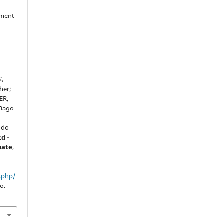
nment
K,
her;
ER,
Tiago
 do
d -
bate
,
:
x.php/
o.