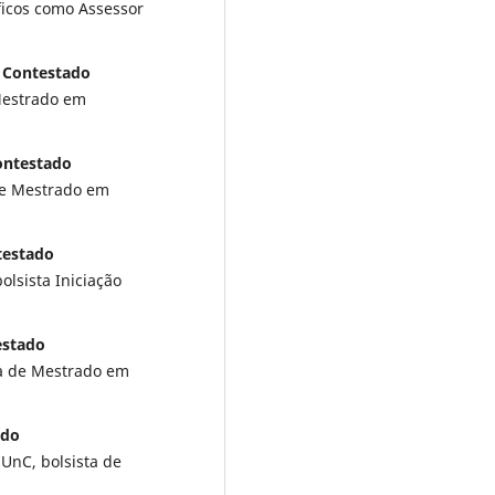
íficos como Assessor
o Contestado
Mestrado em
ontestado
de Mestrado em
testado
lsista Iniciação
estado
a de Mestrado em
ado
UnC, bolsista de