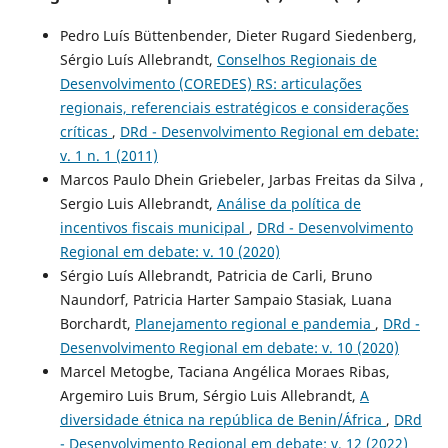
Pedro Luís Büttenbender, Dieter Rugard Siedenberg,
Sérgio Luís Allebrandt,
Conselhos Regionais de
Desenvolvimento (COREDES) RS: articulações
regionais, referenciais estratégicos e considerações
críticas
,
DRd - Desenvolvimento Regional em debate:
v. 1 n. 1 (2011)
Marcos Paulo Dhein Griebeler, Jarbas Freitas da Silva ,
Sergio Luis Allebrandt,
Análise da política de
incentivos fiscais municipal
,
DRd - Desenvolvimento
Regional em debate: v. 10 (2020)
Sérgio Luís Allebrandt, Patricia de Carli, Bruno
Naundorf, Patricia Harter Sampaio Stasiak, Luana
Borchardt,
Planejamento regional e pandemia
,
DRd -
Desenvolvimento Regional em debate: v. 10 (2020)
Marcel Metogbe, Taciana Angélica Moraes Ribas,
Argemiro Luis Brum, Sérgio Luis Allebrandt,
A
diversidade étnica na república de Benin/África
,
DRd
- Desenvolvimento Regional em debate: v. 12 (2022)