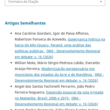
Formatos de Citação
Artigos Semelhantes
Ana Caroline Giordani, Igor de Paiva Affonso,
Robertson Fonseca de Azevedo,
Governança hídrica na
bacia do Alto Iguaçu, Paraná: uma análise das
políticas públicas
,
DRd - Desenvolvimento Regional
em debate: v. 16 (2026)
Willian Mota, Mário Sérgio Pedroza Lobão, Everaldo
Araújo Ferreira,
Modernização agropecuária nos
municípios dos estados do Acre e de Rondônia
,
DRd -
Desenvolvimento Regional em debate: v. 16 (2026)
Angel dos Santos Fachinelli Ferrarini, João Pedro
Ferreira Nogueira,
Expansão espacial da soja irrigada
no Matopiba, Brasil: 2006 e 2019
,
DRd -
Desenvolvimento Regional em debate: v. 16 (2026)
Karen Freitas Franquini, Kátia Eliane Santos Avelar,