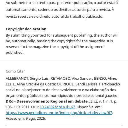
Ao submeter o seu texto para posterior publicação, o autor estará,
automaticamente, cedendo os direitos autorais para a revista. À
revista reserva-se o direito autoral do trabalho publicado.
Copyright declaration
By submitting your text for subsequent publishing, the author will
be, automatically, passing the copyrights for the magazine. It is
reserved to the magazine the copyright of the assignment
published.
Como Citar
ALLEBRANDT, Sérgio Luís; RETAMOSO, Alex Sander; BENSO, Aline;
LEITE, Aline Graciele da Costa; OURIQUE, Sandi Larissa. Participação
social no planejamento do desenvolvimento e na elaboração dos
orçamentos públicos nos municípios do noroeste colonial gaúcho.
DRd - Desenvolvimento Regional em debate
,
[S. l.]
, v. 1, n. 1, p.
105–119, 2011. DOI:
10.24302/drd.v1i1.67
. Disponível em:
https://www.periodicos.unc.br/index.php/drd/article/view/67
.
Acesso em: 9 ago. 2026.