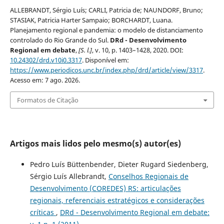
ALLEBRANDT, Sérgio Luís; CARLI, Patricia de; NAUNDORF, Bruno;
STASIAK, Patricia Harter Sampaio; BORCHARDT, Luana.
Planejamento regional e pandemia: o modelo de distanciamento
controlado do Rio Grande do Sul.
DRd - Desenvolvimento
Regional em debate
,
[S. l.]
, v. 10, p. 1403–1428, 2020. DOI:
10.24302/drd.v10i0.3317
. Disponível em:
https://www.periodicos.unc.br/index.php/drd/article/view/3317
.
Acesso em: 7 ago. 2026.
Formatos de Citação
Artigos mais lidos pelo mesmo(s) autor(es)
Pedro Luís Büttenbender, Dieter Rugard Siedenberg,
Sérgio Luís Allebrandt,
Conselhos Regionais de
Desenvolvimento (COREDES) RS: articulações
regionais, referenciais estratégicos e considerações
críticas
,
DRd - Desenvolvimento Regional em debate: