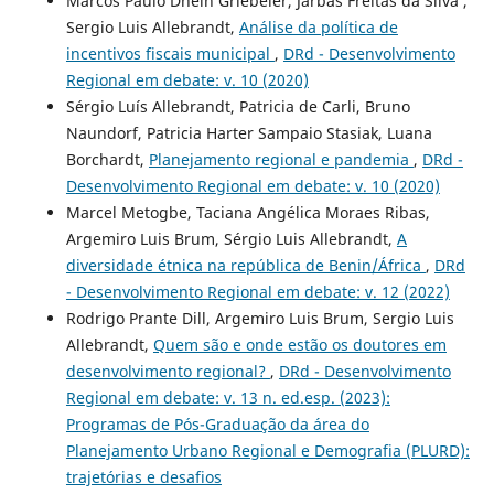
Marcos Paulo Dhein Griebeler, Jarbas Freitas da Silva ,
Sergio Luis Allebrandt,
Análise da política de
incentivos fiscais municipal
,
DRd - Desenvolvimento
Regional em debate: v. 10 (2020)
Sérgio Luís Allebrandt, Patricia de Carli, Bruno
Naundorf, Patricia Harter Sampaio Stasiak, Luana
Borchardt,
Planejamento regional e pandemia
,
DRd -
Desenvolvimento Regional em debate: v. 10 (2020)
Marcel Metogbe, Taciana Angélica Moraes Ribas,
Argemiro Luis Brum, Sérgio Luis Allebrandt,
A
diversidade étnica na república de Benin/África
,
DRd
- Desenvolvimento Regional em debate: v. 12 (2022)
Rodrigo Prante Dill, Argemiro Luis Brum, Sergio Luis
Allebrandt,
Quem são e onde estão os doutores em
desenvolvimento regional?
,
DRd - Desenvolvimento
Regional em debate: v. 13 n. ed.esp. (2023):
Programas de Pós-Graduação da área do
Planejamento Urbano Regional e Demografia (PLURD):
trajetórias e desafios