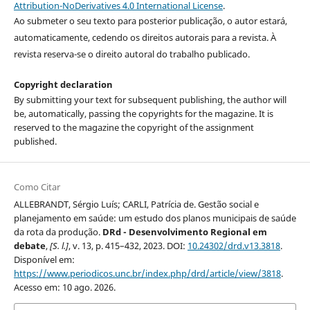
Attribution-NoDerivatives 4.0 International License
.
Ao submeter o seu texto para posterior publicação, o autor estará,
automaticamente, cedendo os direitos autorais para a revista. À
revista reserva-se o direito autoral do trabalho publicado.
Copyright declaration
By submitting your text for subsequent publishing, the author will
be, automatically, passing the copyrights for the magazine. It is
reserved to the magazine the copyright of the assignment
published.
Como Citar
ALLEBRANDT, Sérgio Luís; CARLI, Patrícia de. Gestão social e
planejamento em saúde: um estudo dos planos municipais de saúde
da rota da produção.
DRd - Desenvolvimento Regional em
debate
,
[S. l.]
, v. 13, p. 415–432, 2023. DOI:
10.24302/drd.v13.3818
.
Disponível em:
https://www.periodicos.unc.br/index.php/drd/article/view/3818
.
Acesso em: 10 ago. 2026.