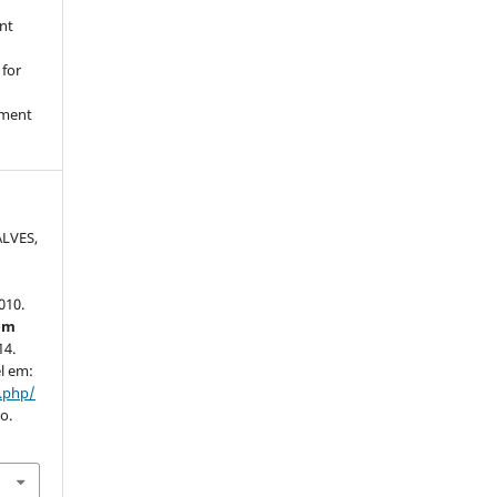
nt
 for
nment
ALVES,
010.
em
14.
el em:
x.php/
o.