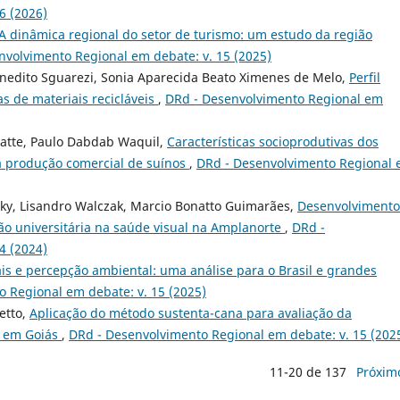
6 (2026)
A dinâmica regional do setor de turismo: um estudo da região
nvolvimento Regional em debate: v. 15 (2025)
Benedito Sguarezi, Sonia Aparecida Beato Ximenes de Melo,
Perfil
s de materiais recicláveis
,
DRd - Desenvolvimento Regional em
atte, Paulo Dabdab Waquil,
Características socioprodutivas dos
a produção comercial de suínos
,
DRd - Desenvolvimento Regional
ky, Lisandro Walczak, Marcio Bonatto Guimarães,
Desenvolvimento
ão universitária na saúde visual na Amplanorte
,
DRd -
4 (2024)
is e percepção ambiental: uma análise para o Brasil e grandes
 Regional em debate: v. 15 (2025)
etto,
Aplicação do método sustenta-cana para avaliação da
o em Goiás
,
DRd - Desenvolvimento Regional em debate: v. 15 (202
11-20 de 137
Próxim