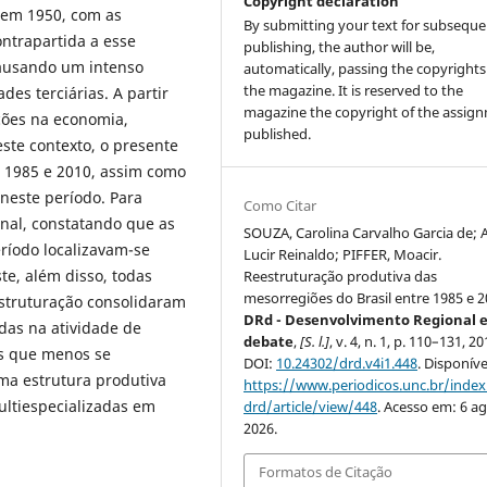
Copyright declaration
 em 1950, com as
By submitting your text for subseque
ntrapartida a esse
publishing, the author will be,
causando um intenso
automatically, passing the copyrights
the magazine. It is reserved to the
des terciárias. A partir
magazine the copyright of the assig
ções na economia,
published.
ste contexto, o presente
e 1985 e 2010, assim como
 neste período. Para
Como Citar
onal, constatando que as
SOUZA, Carolina Carvalho Garcia de; 
ríodo localizavam-se
Lucir Reinaldo; PIFFER, Moacir.
te, além disso, todas
Reestruturação produtiva das
mesorregiões do Brasil entre 1985 e 2
struturação consolidaram
DRd - Desenvolvimento Regional 
das na atividade de
debate
,
[S. l.]
, v. 4, n. 1, p. 110–131, 20
es que menos se
DOI:
10.24302/drd.v4i1.448
. Disponív
ma estrutura produtiva
https://www.periodicos.unc.br/inde
ultiespecializadas em
drd/article/view/448
. Acesso em: 6 ag
2026.
Formatos de Citação