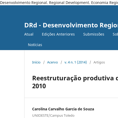
Desenvolvimento Regional. Regional Development. Economia Regiona
DRd - Desenvolvimento Regio
Atual
Edições Anteriores
Submissões
So
Notícias
Início
/
Acervo
/
v. 4 n. 1 (2014)
/
Artigos
Reestruturação produtiva d
2010
Carolina Carvalho Garcia de Souza
UNIOESTE/Campus Toledo