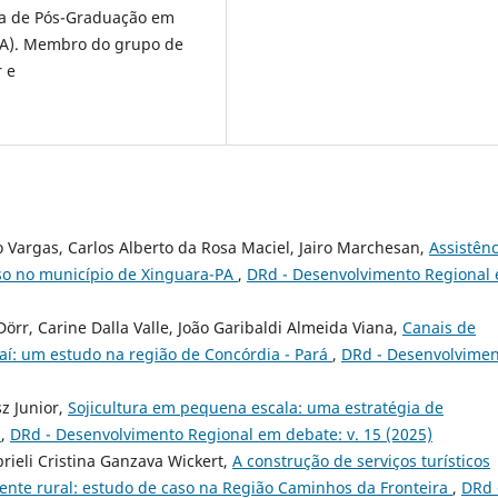
ma de Pós-Graduação em
RA). Membro do grupo de
 e
udo Vargas, Carlos Alberto da Rosa Maciel, Jairo Marchesan,
Assistênc
aso no município de Xinguara-PA
,
DRd - Desenvolvimento Regional
Dörr, Carine Dalla Valle, João Garibaldi Almeida Viana,
Canais de
aí: um estudo na região de Concórdia - Pará
,
DRd - Desenvolvime
z Junior,
Sojicultura em pequena escala: uma estratégia de
?
,
DRd - Desenvolvimento Regional em debate: v. 15 (2025)
brieli Cristina Ganzava Wickert,
A construção de serviços turísticos
nte rural: estudo de caso na Região Caminhos da Fronteira
,
DRd 