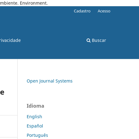
 Ambiente. Environment.
Cadastro
Acesso
rivacidade
Buscar
Open Journal Systems
 e
Idioma
English
Español
Português