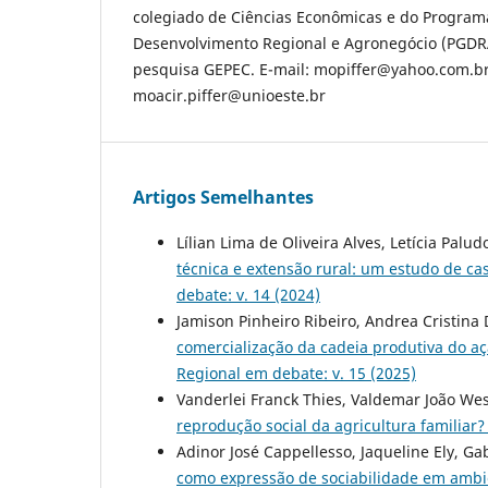
colegiado de Ciências Econômicas e do Progra
Desenvolvimento Regional e Agronegócio (PGD
pesquisa GEPEC. E-mail: mopiffer@yahoo.com.br
moacir.piffer@unioeste.br
Artigos Semelhantes
Lílian Lima de Oliveira Alves, Letícia Pal
técnica e extensão rural: um estudo de c
debate: v. 14 (2024)
Jamison Pinheiro Ribeiro, Andrea Cristina 
comercialização da cadeia produtiva do aç
Regional em debate: v. 15 (2025)
Vanderlei Franck Thies, Valdemar João Wes
reprodução social da agricultura familiar
Adinor José Cappellesso, Jaqueline Ely, Ga
como expressão de sociabilidade em ambie