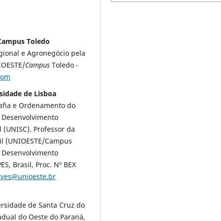
/Campus Toledo
ional e Agronegócio pela
NIOESTE/
Campus
Toledo -
com
rsidade de Lisboa
rafia e Ordenamento do
m Desenvolvimento
 (UNISC). Professor da
asil (UNIOESTE/Campus
m Desenvolvimento
S, Brasil, Proc. Nº BEX
alves@unioeste.br
rsidade de Santa Cruz do
stadual do Oeste do Paraná,