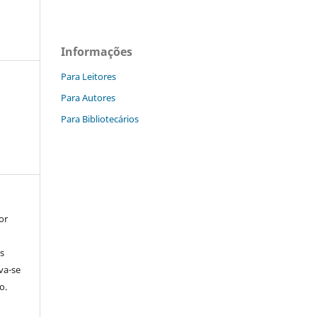
Informações
Para Leitores
Para Autores
Para Bibliotecários
or
s
rva-se
o.