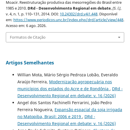
Moacir. Reestruturação produtiva das mesorregiões do Brasil entre
1985 e 2010.
DRd - Desenvolvimento Regional em debate
,
[S. l.]
,
v. 4, n. 1, p. 110–131, 2014. DOI:
10.24302/drd.v4i1.448
. Disponível
em:
https://www.periodicos.unc.br/index.php/drd/article/view/448
.
Acesso em: 6 ago. 2026.
Formatos de Citação
Artigos Semelhantes
Willian Mota, Mário Sérgio Pedroza Lobão, Everaldo
Araújo Ferreira,
Modernização agropecuária nos
municípios dos estados do Acre e de Rondônia
,
DRd -
Desenvolvimento Regional em debate: v. 16 (2026)
Angel dos Santos Fachinelli Ferrarini, João Pedro
Ferreira Nogueira,
Expansão espacial da soja irrigada
no Matopiba, Brasil: 2006 e 2019
,
DRd -
Desenvolvimento Regional em debate: v. 16 (2026)