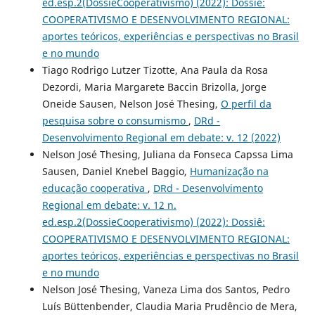
ed.esp.2(DossieCooperativismo) (2022): Dossiê:
COOPERATIVISMO E DESENVOLVIMENTO REGIONAL:
aportes teóricos, experiências e perspectivas no Brasil
e no mundo
Tiago Rodrigo Lutzer Tizotte, Ana Paula da Rosa
Dezordi, Maria Margarete Baccin Brizolla, Jorge
Oneide Sausen, Nelson José Thesing,
O perfil da
pesquisa sobre o consumismo
,
DRd -
Desenvolvimento Regional em debate: v. 12 (2022)
Nelson José Thesing, Juliana da Fonseca Capssa Lima
Sausen, Daniel Knebel Baggio,
Humanização na
educação cooperativa
,
DRd - Desenvolvimento
Regional em debate: v. 12 n.
ed.esp.2(DossieCooperativismo) (2022): Dossiê:
COOPERATIVISMO E DESENVOLVIMENTO REGIONAL:
aportes teóricos, experiências e perspectivas no Brasil
e no mundo
Nelson José Thesing, Vaneza Lima dos Santos, Pedro
Luís Büttenbender, Claudia Maria Prudêncio de Mera,