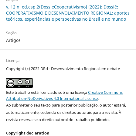
v. 12 n. ed.esp.2(DossieCooperativismo) (2022): Dossiê:
COOPERATIVISMO E DESENVOLVIMENTO REGIONAL: aportes
teóricos, experiências e perspectivas no Brasil e no mundo
Seção
Artigos
Licença
Copyright (c) 2022 DRd - Desenvolvimento Regional em debate
Este trabalho está licenciado sob uma licença
Creative Commons
Attribution-NoDerivatives 4.0 International License
.
Ao submeter o seu texto para posterior publicação, o autor estará,
automaticamente, cedendo os direitos autorais para a revista. À
revista reserva-se o direito autoral do trabalho publicado.
Copyright declaration