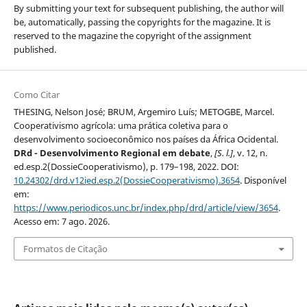
By submitting your text for subsequent publishing, the author will
be, automatically, passing the copyrights for the magazine. It is
reserved to the magazine the copyright of the assignment
published.
Como Citar
THESING, Nelson José; BRUM, Argemiro Luís; METOGBE, Marcel.
Cooperativismo agrícola: uma prática coletiva para o
desenvolvimento socioeconômico nos países da África Ocidental.
DRd - Desenvolvimento Regional em debate
,
[S. l.]
, v. 12, n.
ed.esp.2(DossieCooperativismo), p. 179–198, 2022. DOI:
10.24302/drd.v12ied.esp.2(DossieCooperativismo).3654
. Disponível
em:
https://www.periodicos.unc.br/index.php/drd/article/view/3654
.
Acesso em: 7 ago. 2026.
Formatos de Citação