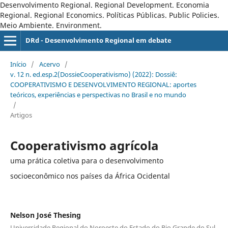
Desenvolvimento Regional. Regional Development. Economia
Regional. Regional Economics. Políticas Públicas. Public Policies.
Meio Ambiente. Environment.
DRd - Desenvolvimento Regional em debate
Início
/
Acervo
/
v. 12 n. ed.esp.2(DossieCooperativismo) (2022): Dossiê:
COOPERATIVISMO E DESENVOLVIMENTO REGIONAL: aportes
teóricos, experiências e perspectivas no Brasil e no mundo
/
Artigos
Cooperativismo agrícola
uma prática coletiva para o desenvolvimento
socioeconômico nos países da África Ocidental
Nelson José Thesing
Universidade Regional do Noroeste do Estado do Rio Grande do Sul