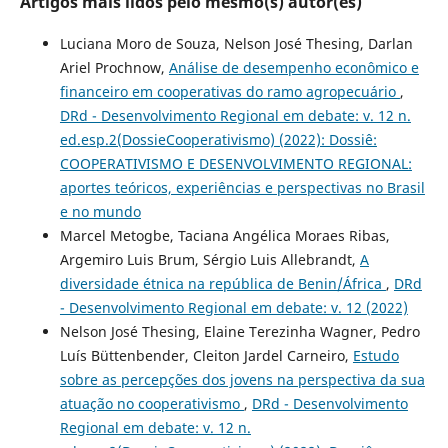
Artigos mais lidos pelo mesmo(s) autor(es)
Luciana Moro de Souza, Nelson José Thesing, Darlan
Ariel Prochnow,
Análise de desempenho econômico e
financeiro em cooperativas do ramo agropecuário
,
DRd - Desenvolvimento Regional em debate: v. 12 n.
ed.esp.2(DossieCooperativismo) (2022): Dossiê:
COOPERATIVISMO E DESENVOLVIMENTO REGIONAL:
aportes teóricos, experiências e perspectivas no Brasil
e no mundo
Marcel Metogbe, Taciana Angélica Moraes Ribas,
Argemiro Luis Brum, Sérgio Luis Allebrandt,
A
diversidade étnica na república de Benin/África
,
DRd
- Desenvolvimento Regional em debate: v. 12 (2022)
Nelson José Thesing, Elaine Terezinha Wagner, Pedro
Luís Büttenbender, Cleiton Jardel Carneiro,
Estudo
sobre as percepções dos jovens na perspectiva da sua
atuação no cooperativismo
,
DRd - Desenvolvimento
Regional em debate: v. 12 n.