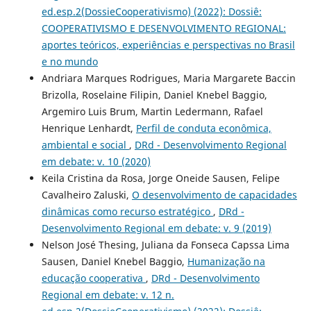
ed.esp.2(DossieCooperativismo) (2022): Dossiê:
COOPERATIVISMO E DESENVOLVIMENTO REGIONAL:
aportes teóricos, experiências e perspectivas no Brasil
e no mundo
Andriara Marques Rodrigues, Maria Margarete Baccin
Brizolla, Roselaine Filipin, Daniel Knebel Baggio,
Argemiro Luis Brum, Martin Ledermann, Rafael
Henrique Lenhardt,
Perfil de conduta econômica,
ambiental e social
,
DRd - Desenvolvimento Regional
em debate: v. 10 (2020)
Keila Cristina da Rosa, Jorge Oneide Sausen, Felipe
Cavalheiro Zaluski,
O desenvolvimento de capacidades
dinâmicas como recurso estratégico
,
DRd -
Desenvolvimento Regional em debate: v. 9 (2019)
Nelson José Thesing, Juliana da Fonseca Capssa Lima
Sausen, Daniel Knebel Baggio,
Humanização na
educação cooperativa
,
DRd - Desenvolvimento
Regional em debate: v. 12 n.