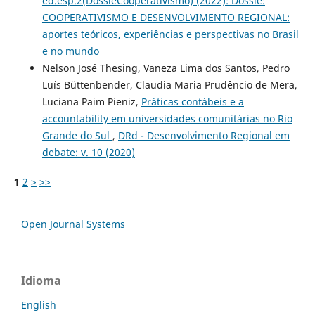
ed.esp.2(DossieCooperativismo) (2022): Dossiê:
COOPERATIVISMO E DESENVOLVIMENTO REGIONAL:
aportes teóricos, experiências e perspectivas no Brasil
e no mundo
Nelson José Thesing, Vaneza Lima dos Santos, Pedro
Luís Büttenbender, Claudia Maria Prudêncio de Mera,
Luciana Paim Pieniz,
Práticas contábeis e a
accountability em universidades comunitárias no Rio
Grande do Sul
,
DRd - Desenvolvimento Regional em
debate: v. 10 (2020)
1
2
>
>>
Open Journal Systems
Idioma
English