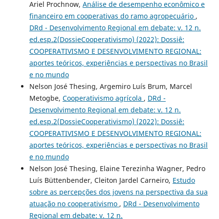
Ariel Prochnow,
Análise de desempenho econômico e
financeiro em cooperativas do ramo agropecuário
,
DRd - Desenvolvimento Regional em debate: v. 12 n.
ed.esp.2(DossieCooperativismo) (2022): Dossiê:
COOPERATIVISMO E DESENVOLVIMENTO REGIONAL:
aportes teóricos, experiências e perspectivas no Brasil
e no mundo
Nelson José Thesing, Argemiro Luís Brum, Marcel
Metogbe,
Cooperativismo agrícola
,
DRd -
Desenvolvimento Regional em debate: v. 12 n.
ed.esp.2(DossieCooperativismo) (2022): Dossiê:
COOPERATIVISMO E DESENVOLVIMENTO REGIONAL:
aportes teóricos, experiências e perspectivas no Brasil
e no mundo
Nelson José Thesing, Elaine Terezinha Wagner, Pedro
Luís Büttenbender, Cleiton Jardel Carneiro,
Estudo
sobre as percepções dos jovens na perspectiva da sua
atuação no cooperativismo
,
DRd - Desenvolvimento
Regional em debate: v. 12 n.