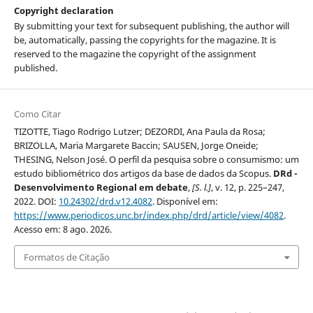
Copyright declaration
By submitting your text for subsequent publishing, the author will
be, automatically, passing the copyrights for the magazine. It is
reserved to the magazine the copyright of the assignment
published.
Como Citar
TIZOTTE, Tiago Rodrigo Lutzer; DEZORDI, Ana Paula da Rosa;
BRIZOLLA, Maria Margarete Baccin; SAUSEN, Jorge Oneide;
THESING, Nelson José. O perfil da pesquisa sobre o consumismo: um
estudo bibliométrico dos artigos da base de dados da Scopus.
DRd -
Desenvolvimento Regional em debate
,
[S. l.]
, v. 12, p. 225–247,
2022. DOI:
10.24302/drd.v12.4082
. Disponível em:
https://www.periodicos.unc.br/index.php/drd/article/view/4082
.
Acesso em: 8 ago. 2026.
Formatos de Citação