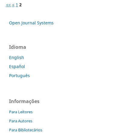
<<
<
1
2
Open Journal Systems
Idioma
English
Español
Português
Informações
Para Leitores
Para Autores
Para Bibliotecários