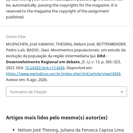
be, automatically, passing the copyrights for the magazine. It is
reserved to the magazine the copyright of the assignment
published.
Como Citar
MUENCHEN, José Valdemir; THESING, Nelson José; BÜTTENBENDER,
Pedro Luís; BASSO , Davi. Movimentos populacionais: um estudo da
evolução da população da região intermediária Ijuí.
DRd -
Desenvolvimento Regional em debate
,
[S. l.]
, v. 13, p. 305–323,
2023. DOI:
10.24302/drd.v13.4266
. Disponível em:
https://www.periodicos.unc.br/index.php/drd/article/view/4266
.
Acesso em: 8 ago. 2026.
Formatos de Citação
Artigos mais lidos pelo mesmo(s) autor(es)
Nelson José Thesing, Juliana da Fonseca Capssa Lima