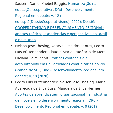
Sausen, Daniel Knebel Baggio,
Humanização na
educação cooperativa
,
DRd - Desenvolvimento
Regional em debate: v. 12 n.
ed.esp.2(DossieCooperativismo) (2022): Dossiê:
COOPERATIVISMO E DESENVOLVIMENTO REGIONAL:
aportes teóricos, experiências e perspectivas no Brasil
e no mundo
Nelson José Thesing, Vaneza Lima dos Santos, Pedro
Luís Büttenbender, Claudia Maria Prudêncio de Mera,
Luciana Paim Pieniz,
Práticas contábeis e a
accountability em universidades comunitárias no Rio
Grande do Sul
,
DRd - Desenvolvimento Regional em
debate: v. 10 (2020)
Pedro Luís Büttenbender, Nelson José Thesing, Maria
Aparecida da Silva Buss, Manuela da Silva Hermes,
Aportes da aprendizagem organizacional na indústria
de móveis e no desenvolvimento regional
,
DRd -
Desenvolvimento Regional em debate: v. 9 (2019)