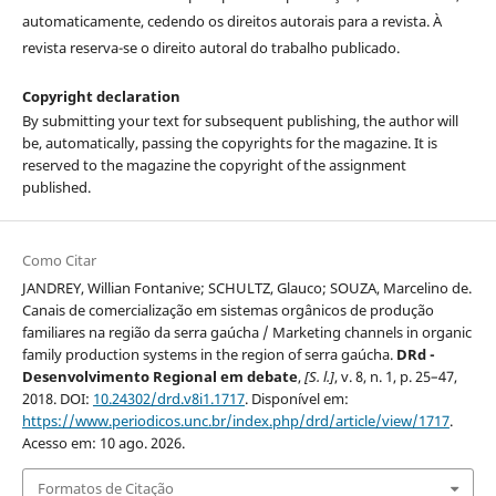
automaticamente, cedendo os direitos autorais para a revista. À
revista reserva-se o direito autoral do trabalho publicado.
Copyright declaration
By submitting your text for subsequent publishing, the author will
be, automatically, passing the copyrights for the magazine. It is
reserved to the magazine the copyright of the assignment
published.
Como Citar
JANDREY, Willian Fontanive; SCHULTZ, Glauco; SOUZA, Marcelino de.
Canais de comercialização em sistemas orgânicos de produção
familiares na região da serra gaúcha / Marketing channels in organic
family production systems in the region of serra gaúcha.
DRd -
Desenvolvimento Regional em debate
,
[S. l.]
, v. 8, n. 1, p. 25–47,
2018. DOI:
10.24302/drd.v8i1.1717
. Disponível em:
https://www.periodicos.unc.br/index.php/drd/article/view/1717
.
Acesso em: 10 ago. 2026.
Formatos de Citação