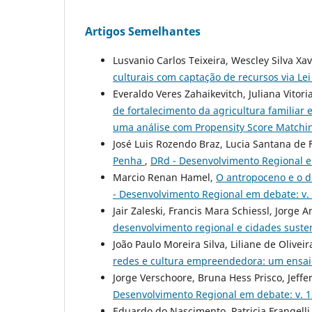
Artigos Semelhantes
Lusvanio Carlos Teixeira, Wescley Silva Xa
culturais com captação de recursos via Le
Everaldo Veres Zahaikevitch, Juliana Vitor
de fortalecimento da agricultura familia
uma análise com Propensity Score Match
José Luis Rozendo Braz, Lucia Santana de 
Penha
,
DRd - Desenvolvimento Regional e
Marcio Renan Hamel,
O antropoceno e o d
- Desenvolvimento Regional em debate: v. 
Jair Zaleski, Francis Mara Schiessl, Jorge
desenvolvimento regional e cidades suste
João Paulo Moreira Silva, Liliane de Olive
redes e cultura empreendedora: um ensai
Jorge Verschoore, Bruna Hess Prisco, Jeffe
Desenvolvimento Regional em debate: v. 1
Eduardo do Nascimento, Patricia Frangelli 