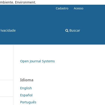
 Ambiente. Environment.
Cadastro
Acesso
rivacidade
Buscar
Open Journal Systems
a
Idioma
English
Español
Português