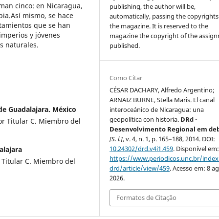
man cinco: en Nicaragua,
publishing, the author will be,
bia.Así mismo, se hace
automatically, passing the copyrights
entamientos que se han
the magazine. It is reserved to the
 imperios y jóvenes
magazine the copyright of the assig
s naturales.
published.
Como Citar
CÉSAR DACHARY, Alfredo Argentino;
ARNAIZ BURNE, Stella Maris. El canal
de Guadalajara. México
interoceánico de Nicaragua: una
geopolítica con historia.
DRd -
or Titular C. Miembro del
Desenvolvimento Regional em de
[S. l.]
, v. 4, n. 1, p. 165–188, 2014. DOI:
10.24302/drd.v4i1.459
. Disponível em
alajara
https://www.periodicos.unc.br/inde
 Titular C. Miembro del
drd/article/view/459
. Acesso em: 8 ag
2026.
Formatos de Citação