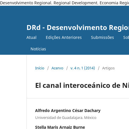
Desenvolvimento Regional. Regional Development. Economia Regiona
DRd - Desenvolvimento Regio
Atual
Edições Anteriores
Submissões
So
Notícias
Início
/
Acervo
/
v. 4 n. 1 (2014)
/
Artigos
El canal interoceánico de N
Alfredo Argentino César Dachary
Universidad de Guadalajara. México
Stella Maris Arnaiz Burne