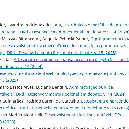
vier, Evandro Rodrigues de Faria,
Distribuição geográfica de projet
i Rouanet
,
DRd - Desenvolvimento Regional em debate: v. 14 (2024
ia Messias Bittencourt, Augusta Pelinski Raiher,
O programa nacion
r e o desenvolvimento socioeconômico dos municípios paranaenses:
ing
,
DRd - Desenvolvimento Regional em debate: v. 15 (2025)
Freitas,
Artesanato e economia criativa: o caso do projeto Sereias d
m debate: v. 14 (2024)
esenvolvimento sustentável: implicações epistêmicas e jurídicas
,
15 (2025)
 Amaro Bastos Alves, Luciano Bendlin,
Administração pública,
ntáveis
,
DRd - Desenvolvimento Regional em debate: v. 14 (2024)
ira Guimarães, Rodrigo Baroni de Carvalho,
Ecossistema empreende
o teórico
,
DRd - Desenvolvimento Regional em debate: v. 15 (2025
rson Marlon Monticelli,
Desenvolvimento local sustentável
,
DRd -
3 (2023)
Bugallo Lopes do Nascimento, Letíssia Crestani , Lucinei Xavier Pa