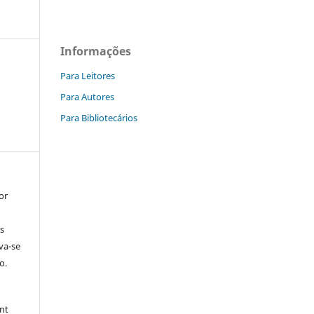
Informações
Para Leitores
Para Autores
Para Bibliotecários
or
s
rva-se
o.
nt