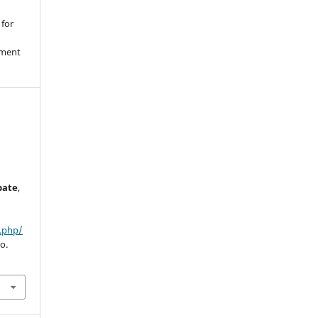
 for
nment
bate
,
:
x.php/
o.