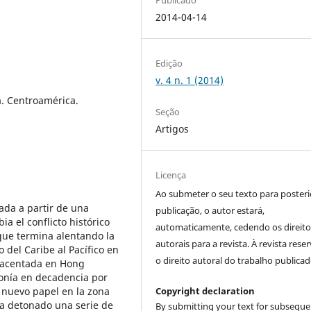
2014-04-14
Edição
v. 4 n. 1 (2014)
a. Centroamérica.
Seção
Artigos
Licença
Ao submeter o seu texto para posteri
eada a partir de una
publicação, o autor estará,
a el conflicto histórico
automaticamente, cedendo os direito
que termina alentando la
autorais para a revista. À revista rese
 del Caribe al Pacífico en
o direito autoral do trabalho publicad
a acentada en Hong
onía en decadencia por
 nuevo papel en la zona
Copyright declaration
a detonado una serie de
By submitting your text for subseque