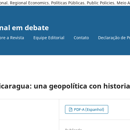
l. Regional Economics. Políticas Públicas. Public Policies. Meio
nal em debate
bre a Revista
Equipe Editorial
Contato
Declaração de P
icaragua: una geopolítica con histori
PDF-A (Espanhol)
Publicado