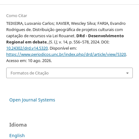
Como Citar
TEIXEIRA, Lusvanio Carlos; XAVIER, Wescley Silva; FARIA, Evandro
Rodrigues de. Distribuição geográfica de projetos culturais com
captação de recursos via Lei Rouanet.
DRd - Desenvolvimento
Regional em debate
,
[S. l.]
, v. 14, p. 556–578, 2024. DOI:
10.24302/drd.v14.5320
. Disponível em:
https://www.periodicos.unc.br/index.php/drd/article/view/5320
.
Acesso em: 10 ago. 2026.
Formatos de Citação
Open Journal Systems
Idioma
English