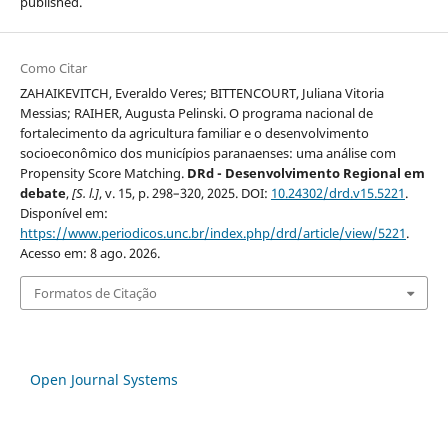
published.
Como Citar
ZAHAIKEVITCH, Everaldo Veres; BITTENCOURT, Juliana Vitoria
Messias; RAIHER, Augusta Pelinski. O programa nacional de
fortalecimento da agricultura familiar e o desenvolvimento
socioeconômico dos municípios paranaenses: uma análise com
Propensity Score Matching.
DRd - Desenvolvimento Regional em
debate
,
[S. l.]
, v. 15, p. 298–320, 2025. DOI:
10.24302/drd.v15.5221
.
Disponível em:
https://www.periodicos.unc.br/index.php/drd/article/view/5221
.
Acesso em: 8 ago. 2026.
Formatos de Citação
Open Journal Systems